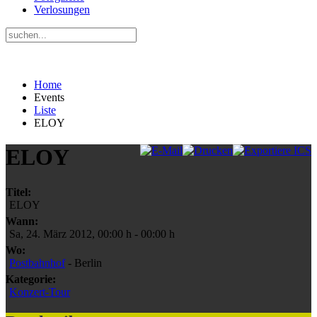
Verlosungen
Home
Events
Liste
ELOY
ELOY
Titel:
ELOY
Wann:
Sa, 24. März 2012
,
00:00 h
-
00:00 h
Wo:
Postbahnhof
- Berlin
Kategorie:
Konzert-Tour