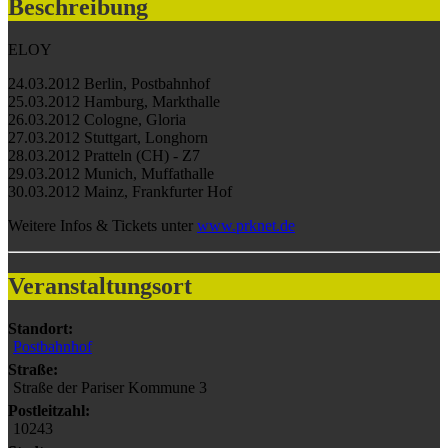
Beschreibung
ELOY
24.03.2012 Berlin, Postbahnhof
25.03.2012 Hamburg, Markthalle
26.03.2012 Cologne, Gloria
27.03.2012 Stuttgart, Longhorn
28.03.2012 Pratteln (CH) - Z7
29.03.2012 Munich, Muffathalle
30.03.2012 Mainz, Frankfurter Hof
Weitere Infos & Tickets unter
www.prknet.de
Veranstaltungsort
Standort:
Postbahnhof
Straße:
Straße der Pariser Kommune 3
Postleitzahl:
10243