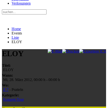
Verlosungen
Home
Events
Liste
ELOY
ELOY
Titel:
ELOY
Wann:
Mi, 28. März 2012
,
00:00 h
-
00:00 h
Wo:
Z 7
- Pratteln
Kategorie:
Konzert-Tour