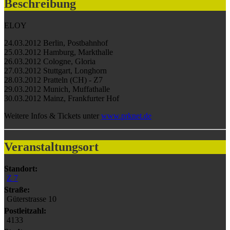
Beschreibung
ELOY
24.03.2012 Berlin, Postbahnhof
25.03.2012 Hamburg, Markthalle
26.03.2012 Cologne, Gloria
27.03.2012 Stuttgart, Longhorn
28.03.2012 Pratteln (CH) - Z7
29.03.2012 Munich, Muffathalle
30.03.2012 Mainz, Frankfurter Hof
Weitere Infos & Tickets unter
www.prknet.de
Veranstaltungsort
Standort:
Z 7
Straße:
Güterstrasse 10
Postleitzahl:
4133