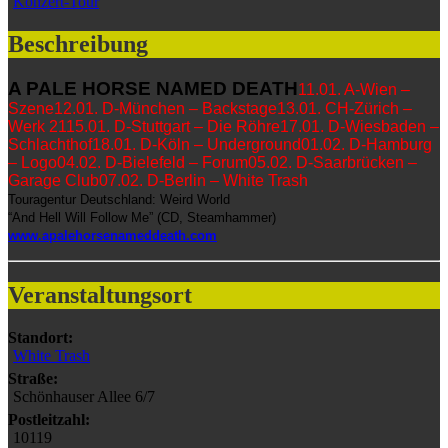
Konzert-Tour
Beschreibung
A PALE HORSE NAMED DEATH
11.01. A-Wien –
Szene
12.01. D-München – Backstage
13.01. CH-Zürich –
Werk 21
15.01. D-Stuttgart – Die Röhre
17.01. D-Wiesbaden –
Schlachthof
18.01.
D-Köln – Underground
01.02. D-Hamburg
– Logo
04.02. D-Bielefeld – Forum
05.02. D-Saarbrücken –
Garage Club
07.02. D-Berlin – White Trash
Touragentur Deutschland: Weird World
“And Hell Will Follow Me” (CD, Steamhammer)
www.apalehorsenameddeath.com
Veranstaltungsort
Standort:
White Trash
Straße:
Schönhauser Allee 6/7
Postleitzahl:
10119