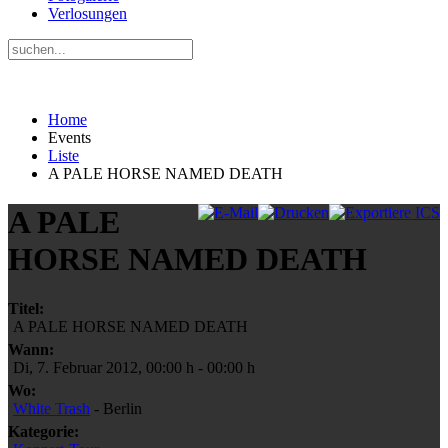
Verlosungen
Home
Events
Liste
A PALE HORSE NAMED DEATH
A PALE
HORSE NAMED DEATH
Titel:
A PALE HORSE NAMED DEATH
Wann:
Di, 7. Februar 2012
,
00:00 h
-
00:00 h
Wo:
White Trash
- Berlin
Kategorie: