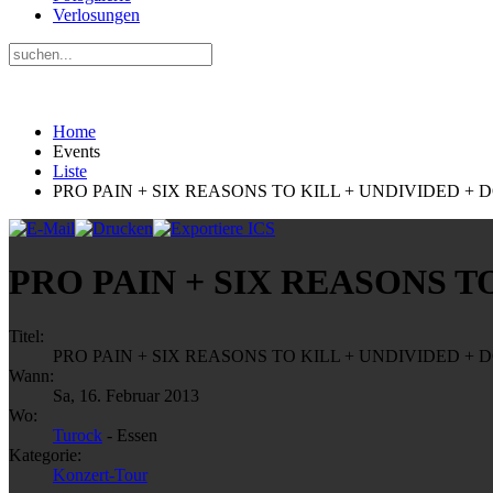
Verlosungen
Home
Events
Liste
PRO PAIN + SIX REASONS TO KILL + UNDIVIDED +
PRO PAIN + SIX REASONS T
Titel:
PRO PAIN + SIX REASONS TO KILL + UNDIVIDED +
Wann:
Sa, 16. Februar 2013
Wo:
Turock
- Essen
Kategorie:
Konzert-Tour