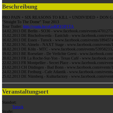
Beschreibung
PRO PAIN + SIX REASONS TO KILL + UNDIVIDED + DON 
"Straight To The Dome" Tour 2013
Tour Trailer:
http://youtu.be/oGoRRY0P1TA
14.02.2013 DE Berlin - SO36 - www.facebook.com/events/470127
15.02.2013 DE Bischofswerda - Eastclub - www.facebook.com/eve
16.02.2013 DE Essen - Turock - www.facebook.com/events/18945
17.02.2013 NL Almelo - NAXT Stage - www.facebook.com/events
18.02.2013 DE Köln - MTC - www.facebook.com/events/53958233
19.02.2013 BE Roeselare - De Verlichte Geest - www.facebook.co
20.02.2013 FR La Roche-Sur-Yon - Texas Café - www.facebook.co
22.02.2013 FR Montpellier - Secret Place - www.facebook.com/eve
23.02.2013 CH Düdingen - Bad Bonn - www.facebook.com/events
24.02.2013 DE Freiburg - Cafe Atlantik - www.facebook.com/even
25.02.2013 DE Nürnberg - Kulturfactory - www.facebook.com/eve
Veranstaltungsort
Standort:
Turock
Straße: