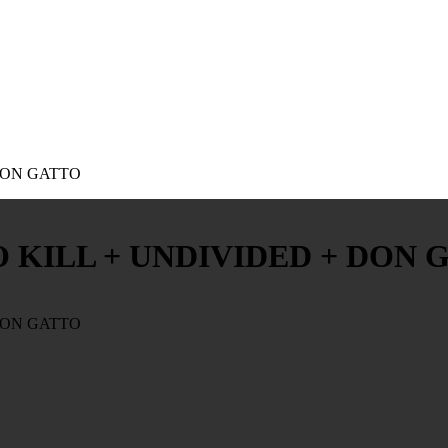
 DON GATTO
O KILL + UNDIVIDED + DON 
 DON GATTO