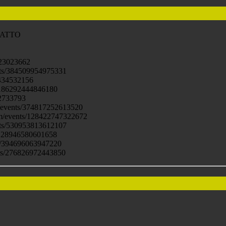
GATTO
523023662
nts/384509954975331
7434532156
/186292444846180
2733793
m/events/374817252613520
m/events/128422747322672
nts/530953813612107
/128946580601658
ts/394696063947220
nts/276826972443850