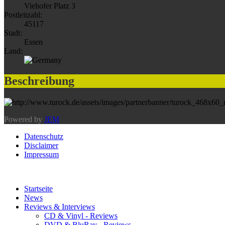
Viehofer Platz 3
Postleitzahl:
45117
Stadt:
Essen
Land:
Beschreibung
Powered by
JEM
Datenschutz
Disclaimer
Impressum
Startseite
News
Reviews & Interviews
CD & Vinyl - Reviews
DVD & BluRay - Reviews