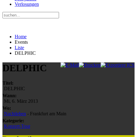
Verlosungen
Home
Events
Liste
DELPHIC
DELPHIC
Titel:
DELPHIC
Wann:
Mi, 6. März 2013
Wo:
Nachtleben
- Frankfurt am Main
Kategorie:
Konzert-Tour