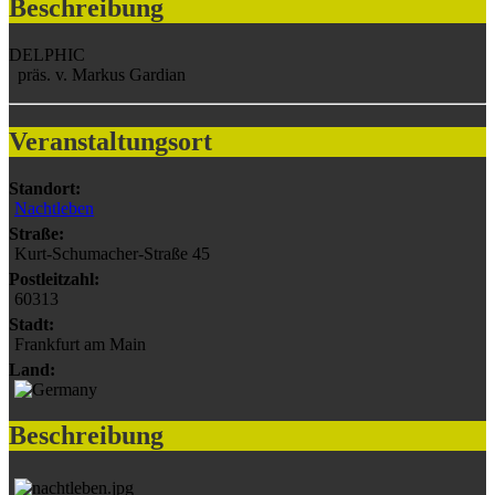
Beschreibung
DELPHIC
präs. v. Markus Gardian
Veranstaltungsort
Standort:
Nachtleben
Straße:
Kurt-Schumacher-Straße 45
Postleitzahl:
60313
Stadt:
Frankfurt am Main
Land:
Beschreibung