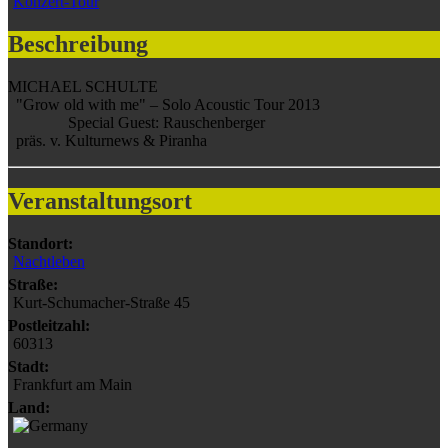
Konzert-Tour
Beschreibung
MICHAEL SCHULTE
"Grow old with me" – Solo Acoustic Tour 2013
Special Guest: Rauschenberger
präs. v. Kulturnews & Piranha
Veranstaltungsort
Standort:
Nachtleben
Straße:
Kurt-Schumacher-Straße 45
Postleitzahl:
60313
Stadt:
Frankfurt am Main
Land: