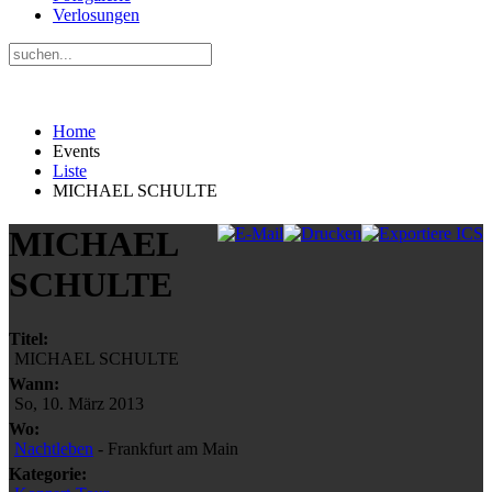
Verlosungen
Home
Events
Liste
MICHAEL SCHULTE
MICHAEL
SCHULTE
Titel:
MICHAEL SCHULTE
Wann:
So, 10. März 2013
Wo:
Nachtleben
- Frankfurt am Main
Kategorie: