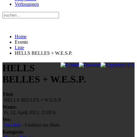
Verlosungen
Home
Events
Liste
HELLS BELLES + W.E.S.P.
HELLS
BELLES + W.E.S.P.
Titel:
HELLS BELLES + W.E.S.P.
Wann:
Fr, 12. April 2013
,
21:00 h
Wo:
Das Bett
- Fankfurt am Main
Kategorie: