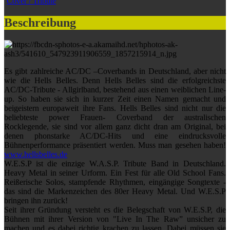
Cover / Tribute
Beschreibung
Es gibt zahlreiche AC/DC –Coverbands in Deutschland, aber nicht
wie die Hells Belles. Denn Hells Belles sind die erfolgreichste
AC/DC-Tribute - Allgirlband, bestehend aus einen weiblichen Line-
up. So haben sie sich in kurzer Zeit einen Namen gemacht und
beigeistern europaweit ihre Fans. Hells Belles sind nicht nur die
beliebteste power Frauen- Coverband der australischen
Rocklegende, sie sind vor allem ganz dicht dran am Original, bei
denen phonstarke AC/DC-Hits und eine eindrucksvolle
Bühnenperformance präsentiert werden. Muss man gesehen haben!
www.hellsbelles.de
W.E.S.P ist die einzige W.A.S.P. Tribute Band in Deutschland.
Heavy Metal in seiner Urform. Ein Fest für alle Old School Fans.
Reißerische Solos, stampfende Rhythmen, eingängige Songtexte -
das sind die Markenzeichen des 80er Heavy Metal. Und W.E.S.P
bringen ihn zurück!
Seit ihrer Gründung versteht es die Belegschaft von W.E.S.P, die
Bühnen mit ihrer Version von "Live In The Raw” unsicher zu
machen und es dabei richtig krachen zu lassen. Dabei müssen sie