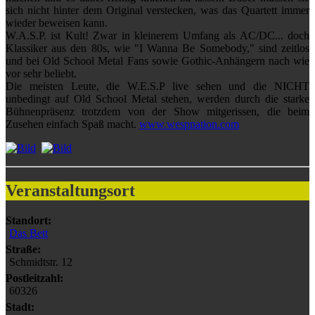
sich nicht hinter dem Original verstecken, was das Quartett immer
wieder beweisen kann.
W.A.S.P. ist Kult! Zwar in kleinerem Umfang als AC/DC... doch
Klassiker aus den 80s, wie "I Wanna Be Somebody," sind zeitlos
und bei Old School Metal Fans sowie Gothic-Anhängern nach wie
vor sehr beliebt.
Die meisten Leute, die W.E.S.P live sehen und die NICHT
unbedingt auf Old School Metal stehen, werden durch die starke
Bühnenpräsenz trotzdem von der Show mitgerissen, die beim
Zusehen einfach Spaß macht.
www.wespnation.com
Veranstaltungsort
Standort:
Das Bett
Straße:
Schmidtstr. 12
Postleitzahl:
60326
Stadt: