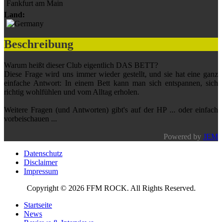
Fankfurt am Main
Land:
Beschreibung
Warum heißt dieser Club eigentlich DAS BETT?
Diese Frage wird uns immer wieder gestellt, und sie hat eine ganz
einfache Antwort: In einem Bett kann man sich entspannen, sich
richtig wohlfühlen und vom Alltag erholen.
Weitere Fragen (und Antworten) gibt's auf der HP ... oder einfach
vorbeischauen ...
Powered by
JEM
Datenschutz
Disclaimer
Impressum
Copyright © 2026 FFM ROCK. All Rights Reserved.
Startseite
News