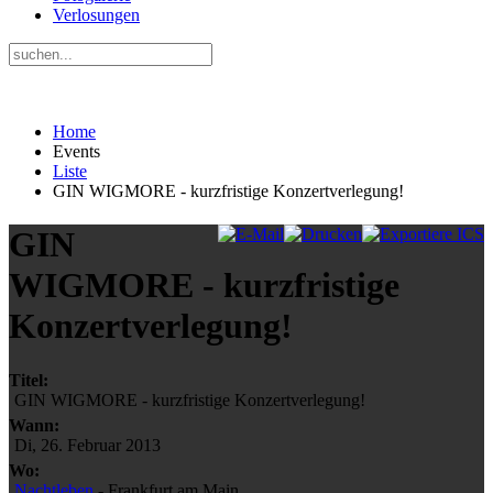
Verlosungen
Home
Events
Liste
GIN WIGMORE - kurzfristige Konzertverlegung!
GIN
WIGMORE - kurzfristige
Konzertverlegung!
Titel:
GIN WIGMORE - kurzfristige Konzertverlegung!
Wann:
Di, 26. Februar 2013
Wo:
Nachtleben
- Frankfurt am Main