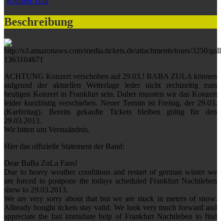
Konzert-Tour
Beschreibung
ACHTUNG Konzert verschoben auf 29.03.! BABA ZULA können
aufgrund der aktuellen Wetterlage leder nicht rechtzeitig zum
heutigen Konzert in Frankfurt sein. Daher mussten wir das Konzert
leider kurzfristig verschieben. Neuer Termin ist Freitag, der 29.03.
(Karfreitag). Bereits gekaufte Tickets bleiben gültig für den
29.03.2013.
Wir bitten um Verstaändnis.
Hier das offizielle Statement der Band:
Dear BaBa ZuLa Fans!
Due to heavy weather conditions and restart of german winter we
are forced to postpone the todays scheduled Frankfurt Nachtleben
show to 29.03.2013.
We are very sorry about that but we are stuck in meters of snow.
Allready bought tickets stay valid. We look very much forward and
appreciate the fast immidiate help of Frankfurt Nachtleben to find