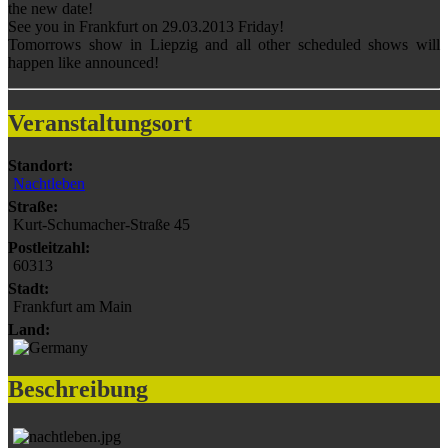
the new date!
See you in Frankfurt on 29.03.2013 Friday!
Tomorrows show in Liepzig and all other scheduled shows will
happen like announced!
Veranstaltungsort
Standort:
Nachtleben
Straße:
Kurt-Schumacher-Straße 45
Postleitzahl:
60313
Stadt:
Frankfurt am Main
Land:
Beschreibung