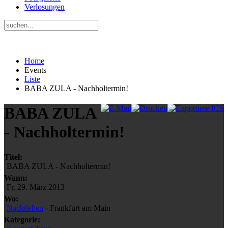
Verlosungen
Home
Events
Liste
BABA ZULA - Nachholtermin!
BABA ZULA
- Nachholtermin!
Titel:
BABA ZULA - Nachholtermin!
Wann:
Fr, 29. März 2013
Wo:
Nachtleben
- Frankfurt am Main
Kategorie: