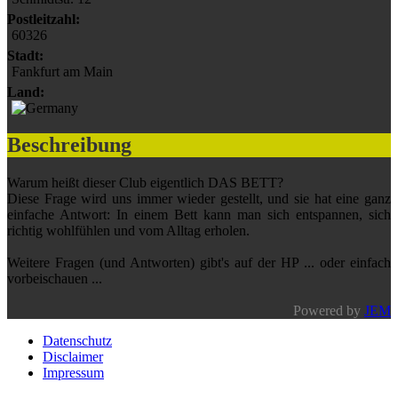
Postleitzahl:
60326
Stadt:
Fankfurt am Main
Land:
Beschreibung
Warum heißt dieser Club eigentlich DAS BETT?
Diese Frage wird uns immer wieder gestellt, und sie hat eine ganz
einfache Antwort: In einem Bett kann man sich entspannen, sich
richtig wohlfühlen und vom Alltag erholen.
Weitere Fragen (und Antworten) gibt's auf der HP ... oder einfach
vorbeischauen ...
Powered by
JEM
Datenschutz
Disclaimer
Impressum