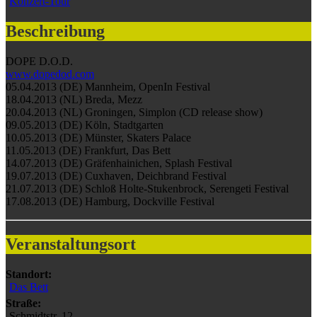
Konzert-Tour
Beschreibung
DOPE D.O.D.
www.dopedod.com
05.04.2013 (DE) Mannheim, OpenIn Festival
18.04.2013 (NL) Breda, Mezz
20.04.2013 (NL) Groningen, Simplon (CD release show)
09.05.2013 (DE) Köln, Stadtgarten
10.05.2013 (DE) Münster, Skaters Palace
11.05.2013 (DE) Frankfurt, Das Bett
14.07.2013 (DE) Gräfenhainichen, Splash Festival
19.07.2013 (DE) Cuxhaven, Deichbrand Festival
21.07.2013 (DE) Schloß Holte-Stukenbrock, Serengeti Festival
17.08.2013 (DE) Hamburg, Dockville Festival
Veranstaltungsort
Standort:
Das Bett
Straße:
Schmidtstr. 12