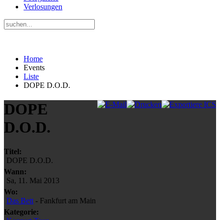
Verlosungen
Home
Events
Liste
DOPE D.O.D.
DOPE
D.O.D.
Titel:
DOPE D.O.D.
Wann:
Sa, 11. Mai 2013
Wo:
Das Bett
- Fankfurt am Main
Kategorie: