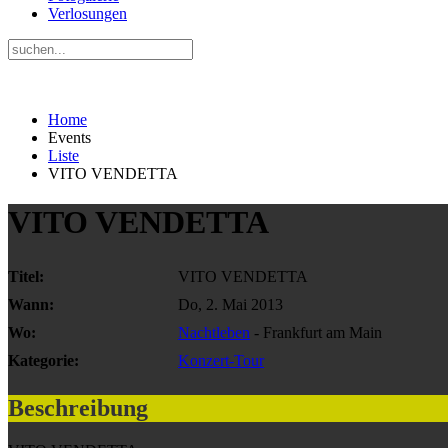
Verlosungen
Home
Events
Liste
VITO VENDETTA
VITO VENDETTA
Titel:
VITO VENDETTA
Wann:
Do, 2. Mai 2013
Wo:
Nachtleben
- Frankfurt am Main
Kategorie:
Konzert-Tour
Beschreibung