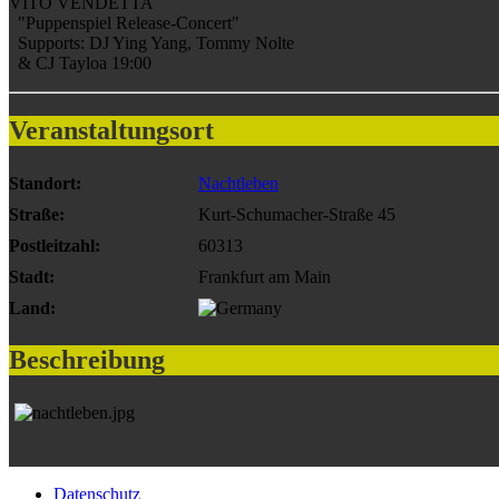
VITO VENDETTA
"Puppenspiel Release-Concert"
Supports: DJ Ying Yang, Tommy Nolte
& CJ Tayloa 19:00
Veranstaltungsort
Standort:
Nachtleben
Straße:
Kurt-Schumacher-Straße 45
Postleitzahl:
60313
Stadt:
Frankfurt am Main
Land:
Beschreibung
Datenschutz