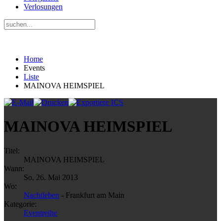
Verlosungen
Home
Events
Liste
MAINOVA HEIMSPIEL
MAINOVA HEIMSPIEL
Titel:
MAINOVA HEIMSPIEL
Wann:
So, 26. Mai 2013
Wo:
Nachtleben
- Frankfurt am Main
Kategorie:
Eventreihe