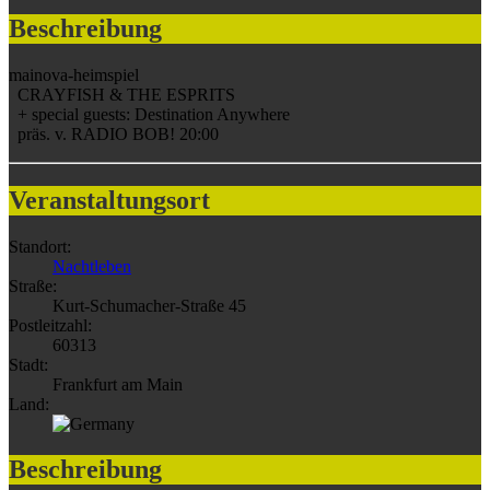
Beschreibung
mainova-heimspiel
CRAYFISH & THE ESPRITS
+ special guests: Destination Anywhere
präs. v. RADIO BOB! 20:00
Veranstaltungsort
Standort:
Nachtleben
Straße:
Kurt-Schumacher-Straße 45
Postleitzahl:
60313
Stadt:
Frankfurt am Main
Land:
Beschreibung