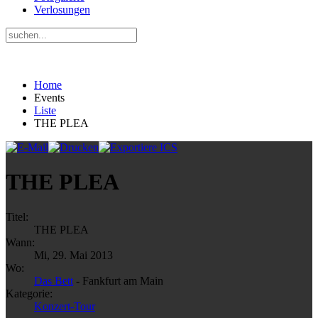
Verlosungen
Home
Events
Liste
THE PLEA
THE PLEA
Titel:
THE PLEA
Wann:
Mi, 29. Mai 2013
Wo:
Das Bett
- Fankfurt am Main
Kategorie:
Konzert-Tour