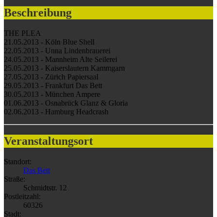
Beschreibung
THE PLEA
21.05.2013 - Köln Blue Shell
22.05.2013 - Unna Lindenbrauerei
24.05.2013 - Mannheim Alte Seilerei
25.05.2013 - Kaiserslautern Kammgarn
27.05.2013 - Zürich Papiersaal
29.05.2013 - Frankfurt Das Bett
30.05.2013 - München Ampere
01.06.2013 - Osnabrück Glanz & Gloria
02.06.2013 - Hamburg Headcrash
Veranstaltungsort
Standort:
Das Bett
Straße:
Schmidtstr. 12
Postleitzahl:
60326
Stadt: