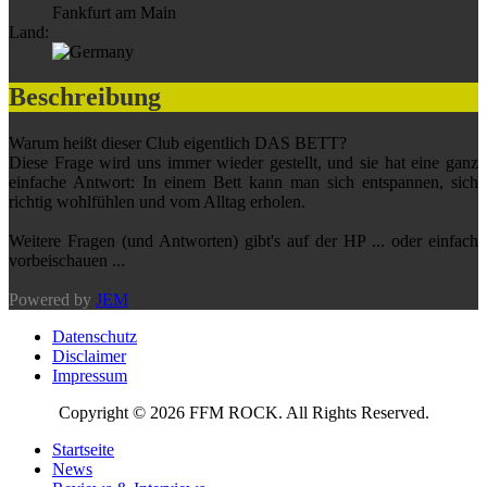
Fankfurt am Main
Land:
Beschreibung
Warum heißt dieser Club eigentlich DAS BETT?
Diese Frage wird uns immer wieder gestellt, und sie hat eine ganz
einfache Antwort: In einem Bett kann man sich entspannen, sich
richtig wohlfühlen und vom Alltag erholen.
Weitere Fragen (und Antworten) gibt's auf der HP ... oder einfach
vorbeischauen ...
Powered by
JEM
Datenschutz
Disclaimer
Impressum
Copyright © 2026 FFM ROCK. All Rights Reserved.
Startseite
News