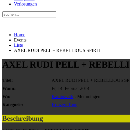
Verlosungen
Home
Events
Liste
AXEL RUDI PELL + REBELLIOUS SPIRIT
AXEL RUDI PELL + REBELLI
Titel:
AXEL RUDI PELL + REBELLIOUS SP
Wann:
Fr, 14. Februar 2014
Wo:
Kaminwerk
- Memmingen
Kategorie:
Konzert-Tour
Beschreibung