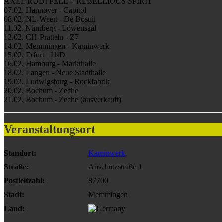
AXEL RUDI PELL + REBELLIOUS SPIRIT
07.02. Hannover - Capitol
08.02. NL-Weert - De Bosuil
11.02. Nürnberg - Löwensaal
12.02. CH-Pratteln - Z7
14.02. Memmingen - Kaminwerk
15.02. Erfurt - HsD
16.02. Hamburg - Markthalle
18.02. Langen - Neue Stadthalle
19.02. Ludwigsburg - Rockfabrik
20.02. Bochum - Zeche
21.02. Bochum - Zeche (ausverkauft)
Veranstaltungsort
Standort:
Kaminwerk
Straße:
Anschützstraße 1
Postleitzahl:
87700
Stadt:
Memmingen
Land: