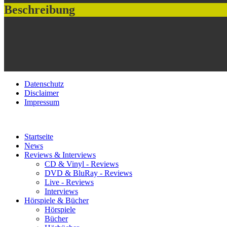
Beschreibung
Datenschutz
Disclaimer
Impressum
Startseite
News
Reviews & Interviews
CD & Vinyl - Reviews
DVD & BluRay - Reviews
Live - Reviews
Interviews
Hörspiele & Bücher
Hörspiele
Bücher