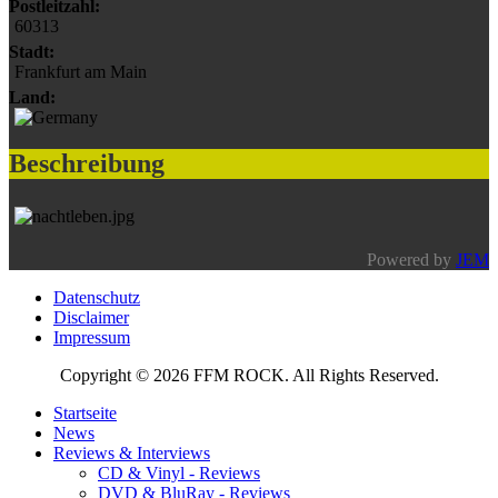
Postleitzahl:
60313
Stadt:
Frankfurt am Main
Land:
Beschreibung
Powered by
JEM
Datenschutz
Disclaimer
Impressum
Copyright © 2026 FFM ROCK. All Rights Reserved.
Startseite
News
Reviews & Interviews
CD & Vinyl - Reviews
DVD & BluRay - Reviews