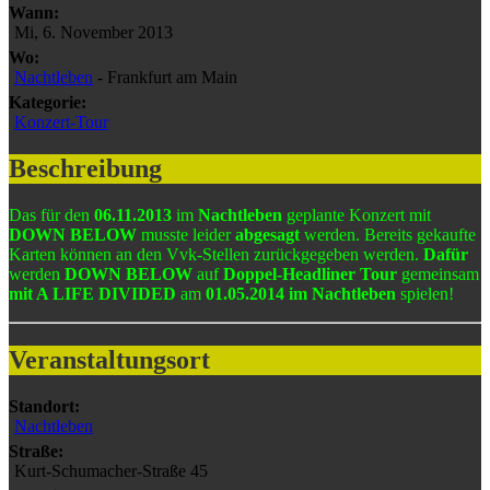
Wann:
Mi, 6. November 2013
Wo:
Nachtleben
- Frankfurt am Main
Kategorie:
Konzert-Tour
Beschreibung
Das für den
06.11.2013
im
Nachtleben
geplante Konzert mit
DOWN BELOW
musste leider
abgesagt
werden. Bereits gekaufte
Karten können an den Vvk-Stellen zurückgegeben werden.
Dafür
werden
DOWN BELOW
auf
Doppel-Headliner Tour
gemeinsam
mit A LIFE DIVIDED
am
01.05.2014 im Nachtleben
spielen!
Veranstaltungsort
Standort:
Nachtleben
Straße:
Kurt-Schumacher-Straße 45