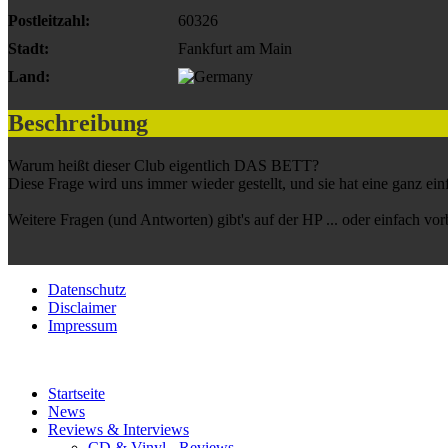
Postleitzahl:
60326
Stadt:
Fankfurt am Main
Land:
Beschreibung
Warum heißt dieser Club eigentlich DAS BETT?
Diese Frage wird uns immer wieder gestellt, und sie hat eine ganz ei
Weitere Fragen (und Antworten) gibt's auf der HP ... oder einfach vo
Datenschutz
Disclaimer
Impressum
Startseite
News
Reviews & Interviews
CD & Vinyl - Reviews