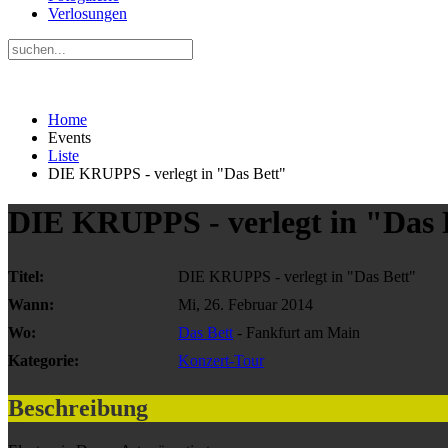
Verlosungen
Home
Events
Liste
DIE KRUPPS - verlegt in "Das Bett"
DIE KRUPPS - verlegt in "Das 
Titel:
DIE KRUPPS - verlegt in "Das Bett"
Wann:
Mi, 26. Februar 2014
Wo:
Das Bett
- Fankfurt am Main
Kategorie:
Konzert-Tour
Beschreibung