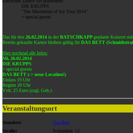
Electronic Dance Art präsentiert:
DIE KRUPPS
"The Machinists of Joy Tour 2014"
+ special guests
Das für den
26.02.2014
in der
BATSCHKAPP
geplante Konzert mi
Bereits gekaufte Karten bleiben gültig für
DAS BETT (Schmidtstra
Hier nochmal alle Infos:
Mi, 26.02.2014
DIE KRUPPS
+ special guests
DAS BETT (-> neue Location!)
Einlass 19 Uhr
Beginn 20 Uhr
Vvk: 25 Euro (zzgl. Geb.)
Veranstaltungsort
Standort:
Das Bett
Straße:
Schmidtstr. 12