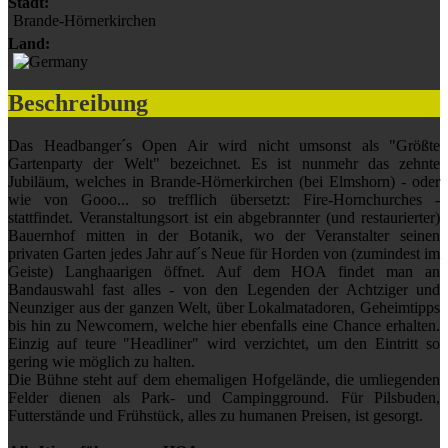
Stadt:
Brande-Hörnerkirchen
Land:
Beschreibung
Das Headbanger´s Open Air wird nicht umsonst als "Größte
Gartenparty der Welt" bezeichnet. Es ist nunmehr das zehnte
Jubiläum, welches in Brande-Hörnerkirchen (bei Elmshorn) - oder
wie von Gooo... so trefflich übersetzt: Fire-Hornchurches -
stattfindet. Veranstaltungsort ist ein abgebrannter (und restaurierter)
Bauernhof mitten in der Botanik, wo der Veranstalter seinen
privaten Garten jedes Jahr auf´s Neue für Horden von (zumindest im
Geiste) Langhaarigen öffnet. Auf dem HOA findet man an
Bandauswahl fast alles - von den Legenden der Achtziger und
Neunziger aus der ganzen Welt, über Lokalmatadoren, Geheimtipps
bis hin zu Newcomern, welche hier ebenfalls eine Chance erhalten.
Einzig auf teure "Headliner" wird verzichtet, um den Eintritt so
gering wie möglich zu halten.
Die Bühne steht auf dem ehemaligen Hofgelände, die umliegenden
Felder dienen als Park- und Campingground. Für Pilsbuden,
Futterstände und Frühstück, alles zu humanen Preisen, ist gesorgt.