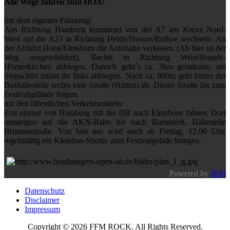
Alle Wege führen zum HOA:
mit dem eigenen Fahrzeug:
Aus Richtung Hamburg kommend von der A7 am Kreuz Nord-
West auf die A23 in Richtung Heide/Husum/Itzehoe wechseln. An
der Abfahrt Horst/Elmshorn die Autobahn verlassen. (Ab hier ist der
Weg ausgeschildert). Rechts in Richtung Wrist/Brande-
Hörnerkirchen abbiegen. Danach geht´s ca. 3km geradeaus, am
Stopschild müsst ihr links abbiegen. Nach ca. 800m geht hinter der
Bushaltestelle rechts eine Straße (Hütten) ab. Dieser Straße bis zum
Festivalgelände folgen.
mit den öffentlichen Verkehrsmitteln:
Erst einmal von Hamburg mit der DB nach Elmshorn fahren. Dort
umsteigen auf die AKN-Bahn bis nach Barmstedt, Haltestelle
Brunnenstraße. Von hier aus wird euch ab Freitag, 12.00 Uhr,
regelmäßig ein Kleinbus-Shuttle zum Festivalgeläde bringen.
Powered by
JEM
Datenschutz
Disclaimer
Impressum
Copyright © 2026 FFM ROCK. All Rights Reserved.