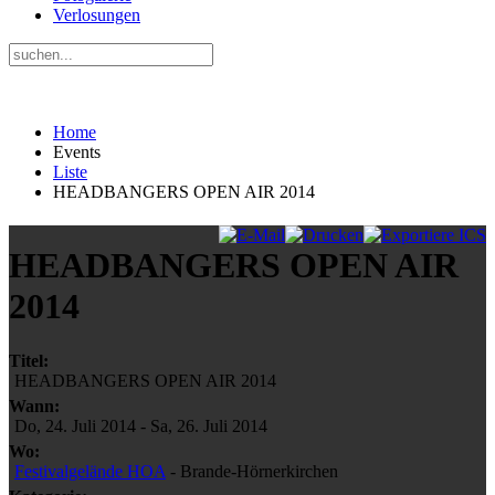
Verlosungen
Home
Events
Liste
HEADBANGERS OPEN AIR 2014
HEADBANGERS OPEN AIR
2014
Titel:
HEADBANGERS OPEN AIR 2014
Wann:
Do, 24. Juli 2014
-
Sa, 26. Juli 2014
Wo:
Festivalgelände HOA
- Brande-Hörnerkirchen