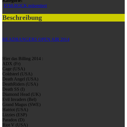
Kategorie:
FFM-ROCK präsentiert
Beschreibung
HEADBANGERS OPEN AIR 2014
Hier das Billing 2014 :
ADX (Fr)
Cage (USA)
Coldsteel (USA)
Death Angel (USA)
DeathRiders (USA)
Death SS (I)
Diamond Head (UK)
Evil Invaders (Bel)
Grand Magus (SWE)
Hatriot (USA)
Lizzies (ESP)
Paradox (D)
Riot V (USA)