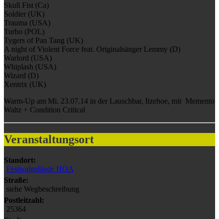
Skull Fist (Ca)
Soldier (UK)
Trauma (USA)
Turbo (POL)
Tygers of Pan Tang (UK)
A night of Violent Force feat. Originalsänger Lemmy (D)
Warlord (USA)
Whiplash (USA)
Wizard (D)
Xentrix (UK)
Warm-Up am Mi. 23.07.14 in der Lauschbar, Itzehoe, mit Memento
Waltz + Condition Critical
Veranstaltungsort
Standort:
Festivalgelände HOA
Straße:
siehe Wegbeschreibung
Postleitzahl:
25364