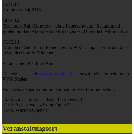
13.11.14
Kempten / BigBOX
14.11.14
Bochum / RuhrCongress * ohne Feuerschwanz , Schandmaul
spielen an dem Abend erstmals das ganze „Unendlich Album“ live
30.12.14
München/ Zenith mit Feuerschwanz + Russkaja als Special Guests
präsentiert von In München
Veranstalter: Headline Bonn
Tickets: bei
www.powerticket.eu
sowie bei allen bekannten
VVK-Stellen
Auf Festivals kann man Schandmaul dieses Jahr hier sehen:
20.06. Gelsenkirchen - Blackfield Festival
31.07. A-Lustenau - Szene Open Air
02.08. Wacken Openair
Veranstaltungsort