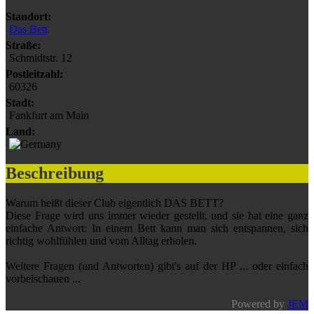
Standort:
Das Bett
Straße:
Schmidtstr. 12
Postleitzahl:
60326
Stadt:
Fankfurt am Main
Land:
Beschreibung
Warum heißt dieser Club eigentlich DAS BETT?
Diese Frage wird uns immer wieder gestellt, und sie hat eine ganz
einfache Antwort: In einem Bett kann man sich entspannen, sich
richtig wohlfühlen und vom Alltag erholen.
Weitere Fragen (und Antworten) gibt's auf der HP ... oder einfach
vorbeischauen ...
Powered by
JEM