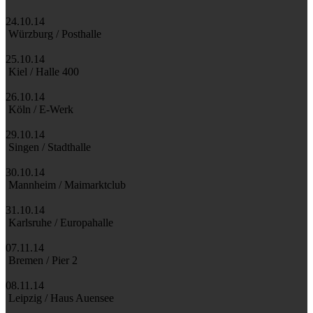
24.10.14
Würzburg / Posthalle
25.10.14
Kiel / Halle 400
26.10.14
Köln / E-Werk
29.10.14
Singen / Stadthalle
30.10.14
Mannheim / Maimarktclub
31.10.14
Karlsruhe / Europahalle
07.11.14
Bremen / Pier 2
08.11.14
Leipzig / Haus Auensee