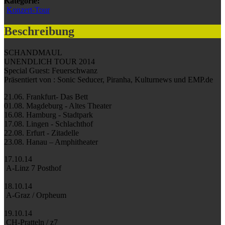
Kategorie:
Konzert-Tour
Beschreibung
SCHANDMAUL
UNENDLICH TOUR 2014
Special Guest: Feuerschwanz
Präsentiert von : Sonic Seducer, Piranha, Kulturnews und EMP.de
21.06. Frankfurt- Das Bett
01.08. Magdeburg - Altes Theater
16.08. Hamburg - Stadtpark
17.08. Lingen - Schlachthof
22.08. Erfurt - Zitadelle
23.08. Hanau – Amphitheater
17.10.14
A-Linz 7 Posthof
18.10.14
A-Graz / Orpheum
19.10.14
CH-Pratteln / z7