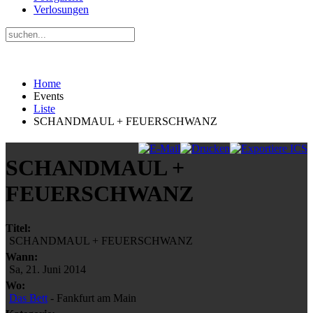
Verlosungen
Home
Events
Liste
SCHANDMAUL + FEUERSCHWANZ
SCHANDMAUL +
FEUERSCHWANZ
Titel:
SCHANDMAUL + FEUERSCHWANZ
Wann:
Sa, 21. Juni 2014
Wo:
Das Bett
- Fankfurt am Main