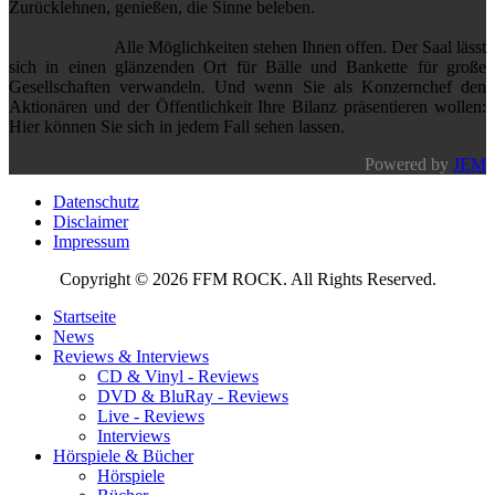
Zurücklehnen, genießen, die Sinne beleben.
Alle Möglichkeiten stehen Ihnen offen. Der Saal lässt
sich in einen glänzenden Ort für Bälle und Bankette für große
Gesellschaften verwandeln. Und wenn Sie als Konzernchef den
Aktionären und der Öffentlichkeit Ihre Bilanz präsentieren wollen:
Hier können Sie sich in jedem Fall sehen lassen.
Powered by
JEM
Datenschutz
Disclaimer
Impressum
Copyright © 2026 FFM ROCK. All Rights Reserved.
Startseite
News
Reviews & Interviews
CD & Vinyl - Reviews
DVD & BluRay - Reviews
Live - Reviews
Interviews
Hörspiele & Bücher
Hörspiele