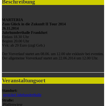
Beschreibung
MARTERIA
Zum Glück in die Zukunft II Tour 2014
26.11.2014
Jahrhunderthalle Frankfurt
Einlass 18.30 Uhr
Beginn 20.00 Uhr
Vvk: ab 29 Euro (zzgl Geb.)
Der Vorverlauf startet am 08.06. um 12.00 uhr exklusiv bei eventim.
Der allgemeine Vorverkauf startet am 22.06.2014 um 12.00 Uhr.
Veranstaltungsort
Standort:
myticket Jahrhunderthalle
Straße:
Pfaffenwiese