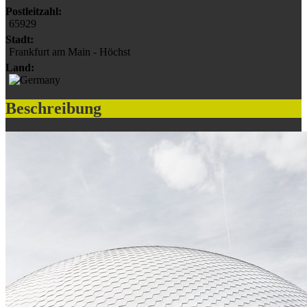
Postleitzahl:
65929
Stadt:
Frankfurt am Main - Höchst
Land:
Beschreibung