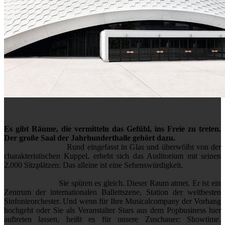
Es gibt Räume, die vermitteln das Gefühl, ins Freie zu treten.
Der große Saal der Jahrhunderthalle gehört dazu.
Rund eingefasst in Glas und überwölbt von der
charakteristischen Kuppel, erhebt sich das Auditorium mit seinen
2.000 Sitzplätzen: Das alleine ist eine Sehenswürdigkeit.
Sie spüren es gleich. Dieser Raum atmet. Er ist ein
Zentrum der internationalen Ballettszene, Station der weltbesten
Sinfonieorchester. Und wenn für Ihre Musicalcompany der Vorhang
hochgeht oder Sie als Veranstalter Stars aus dem Popbusiness hier
auftreten lassen, heißt es für unsere Zuschauer: Showtime.