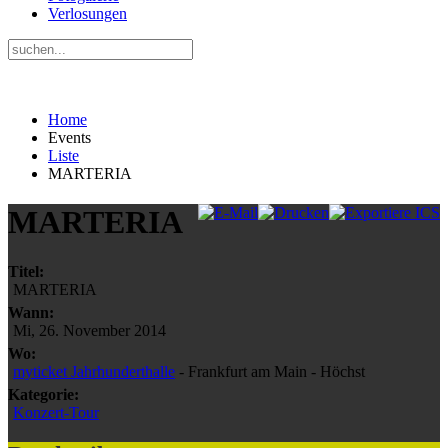
Verlosungen
Home
Events
Liste
MARTERIA
MARTERIA
Titel:
MARTERIA
Wann:
Mi, 26. November 2014
Wo:
myticket Jahrhunderthalle
- Frankfurt am Main - Höchst
Kategorie:
Konzert-Tour