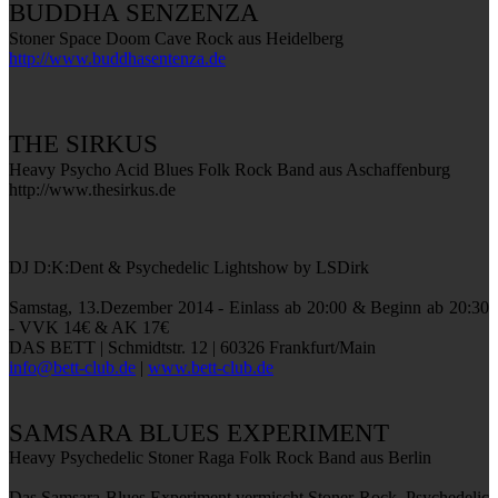
BUDDHA SENZENZA
Stoner Space Doom Cave Rock aus Heidelberg
http://www.buddhasentenza.de
THE SIRKUS
Heavy Psycho Acid Blues Folk Rock Band aus Aschaffenburg
http://www.thesirkus.de
DJ D:K:Dent & Psychedelic Lightshow by LSDirk
Samstag, 13.Dezember 2014 - Einlass ab 20:00 & Beginn ab 20:30
- VVK 14€ & AK 17€
DAS BETT | Schmidtstr. 12 | 60326 Frankfurt/Main
info@bett-club.de
|
www.bett-club.de
SAMSARA BLUES EXPERIMENT
Heavy Psychedelic Stoner Raga Folk Rock Band aus Berlin
Das Samsara Blues Experiment vermischt Stoner Rock, Psychedelic