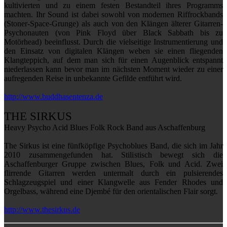
kultivierten und zu einem festen Bestandteil ihres Programms
machten. Ihr Sound ist dabei sowohl von modernen Riffrockbands
(Stoner-Space-Grunge) als auch von den Klängen älterer Gitarren-
Psychonauten (von Pink Floyd über Black Sabbath bis zu
Motörhead) beeinflusst. Durch die vielseitige Instrumentierung und
den Einsatz von digitalen Klängen weben sie einen fliegenden
Klangteppich, auf dem man sich für einen Augenblick entspannt
niederlassen kann bevor man im nächsten Moment wieder zu einer
aufregenden Reise in unbekannte Gefilde entführt wird.
http://www.buddhasentenza.de
THE SIRKUS
Heavy Psycho Acid Blues Folk Rock Band aus Aschaffenburg
The Sirkus ist eine fünfköpfige Psychoblues Band, die sich im Jahr
2010 zusammengefunden hat. Stilistisch bewegt sich die
Aschaffenburger Gruppe zwischen Blues, Folk und Acid. Zwei
flirrende Gitarren werden untermalt durch ein pulsierendes
Schlagzeugspiel und einer Klangwelle aus Fender Rhodes und
Orgelbass, während eine Djembé für den orientalischen Flair sorgt.
http://www.thesirkus.de