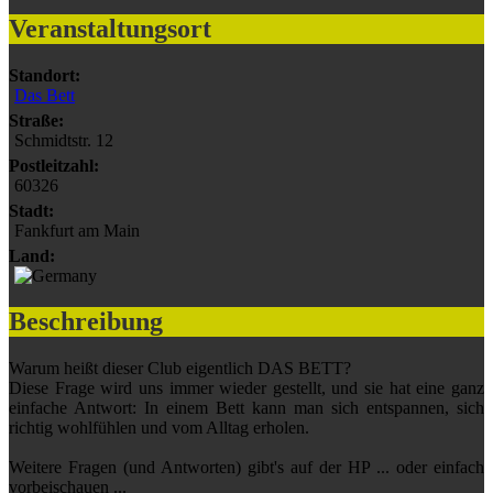
Veranstaltungsort
Standort:
Das Bett
Straße:
Schmidtstr. 12
Postleitzahl:
60326
Stadt:
Fankfurt am Main
Land:
Beschreibung
Warum heißt dieser Club eigentlich DAS BETT?
Diese Frage wird uns immer wieder gestellt, und sie hat eine ganz
einfache Antwort: In einem Bett kann man sich entspannen, sich
richtig wohlfühlen und vom Alltag erholen.
Weitere Fragen (und Antworten) gibt's auf der HP ... oder einfach
vorbeischauen ...