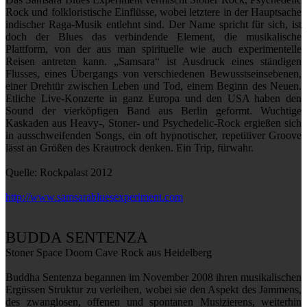
Rock und folkloristische Einflüsse, wobei letztere in der Hauptsache
indischer Raga-Musik entlehnt sind. Der Name spricht für sich, ist
doch der Blues das verbindende Element, die musikalische
Plattform, von der aus man spirituelle wie auch experimentelle
Reisen antreten kann. „Samsara“ ist Ausdruck eines ständigen
Flusses, eines Übergangs von verschiedenen Bewusstseinsebenen,
einer Drehtür zwischen Leben und Tod, einem Beginn des Neuen.
Etliche Live-Konzerte in ganz Europa und den USA haben den
Sound der vierköpfigen Band aus Berlin geformt. Wuchtige
Kaskaden aus Heavy-, Stoner- und Psychedelic-Rock ergießen sich
in ausschweifenden Songs, ein oft hypnotischer, repetitiver Groove
lässt an Größen des Krautrock denken. Ein Trip, fürwahr.
Quelle: Rockpalast 2012
http://www.samsarabluesexperiment.com
BUDDA SENTENZA
Stoner Space Doom Cave Rock aus Heidelberg
Buddha Sentenza begannen im November 2008 ihren musikalischen
Ergüssen Struktur zu verleihen, wobei sie den Aspekt des Jammens,
des zwanglosen, offenen und spontanen Musizierens, weiterhin