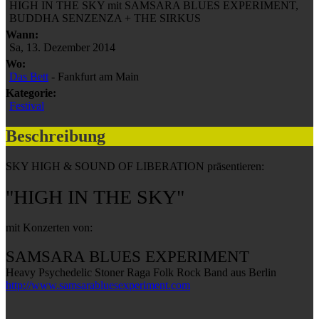
HIGH IN THE SKY mit SAMSARA BLUES EXPERIMENT,
BUDDHA SENZENZA + THE SIRKUS
Wann:
Sa, 13. Dezember 2014
Wo:
Das Bett
- Fankfurt am Main
Kategorie:
Festival
Beschreibung
SKY HIGH & SOUND OF LIBERATION präsentieren:
"HIGH IN THE SKY"
mit Konzerten von:
SAMSARA BLUES EXPERIMENT
Heavy Psychedelic Stoner Raga Folk Rock Band aus Berlin
http://www.samsarabluesexperiment.com