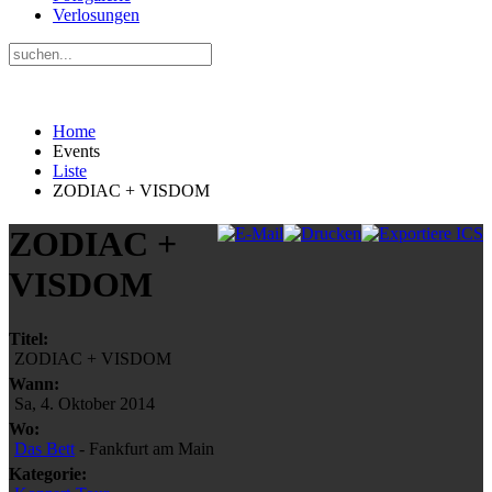
Verlosungen
Home
Events
Liste
ZODIAC + VISDOM
ZODIAC +
VISDOM
Titel:
ZODIAC + VISDOM
Wann:
Sa, 4. Oktober 2014
Wo:
Das Bett
- Fankfurt am Main
Kategorie: