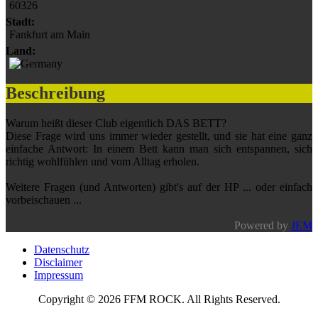
60326
Stadt:
Fankfurt am Main
Land:
Beschreibung
Warum heißt dieser Club eigentlich DAS BETT?
Diese Frage wird uns immer wieder gestellt, und sie hat eine ganz
einfache Antwort: In einem Bett kann man sich entspannen, sich
richtig wohlfühlen und vom Alltag erholen.
Weitere Fragen (und Antworten) gibt's auf der HP ... oder einfach
vorbeischauen ...
Powered by
JEM
Datenschutz
Disclaimer
Impressum
Copyright © 2026 FFM ROCK. All Rights Reserved.