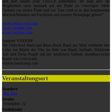
und dort unsere erste Live-LP aufnehmen. Ihr habt also die
Möglichkeit euch lautstark auf der Platte zu verewigen. Mehr
Updates zur neuen Platte und zur Tour wird es in den kommenden
Wochen/Monaten auf Facebook und unserer Homepage geben!”
www.zodiac-rock.com
www.youtube.com
www.youtube.com
Support: VISDOM
Die Oldschool Hard-und Blues-Rock Band aus Maiz verbindet ihre
Liebe zur Musik der 70er im Stile von Black Sabbath, Wishbone
Ash und Deep Purple mit der modernen Attitude skandinavischer
Bands wie Graveyard.
visdom.bandcamp.com
Veranstaltungsort
Standort:
Das Bett
Straße:
Schmidtstr. 12
Postleitzahl: