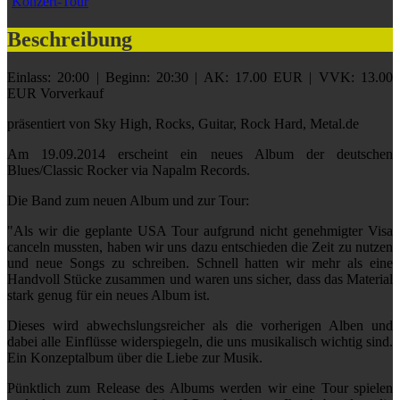
Konzert-Tour
Beschreibung
Einlass: 20:00 | Beginn: 20:30 | AK: 17.00 EUR | VVK: 13.00
EUR Vorverkauf
präsentiert von Sky High, Rocks, Guitar, Rock Hard, Metal.de
Am 19.09.2014 erscheint ein neues Album der deutschen
Blues/Classic Rocker via Napalm Records.
Die Band zum neuen Album und zur Tour:
"Als wir die geplante USA Tour aufgrund nicht genehmigter Visa
canceln mussten, haben wir uns dazu entschieden die Zeit zu nutzen
und neue Songs zu schreiben. Schnell hatten wir mehr als eine
Handvoll Stücke zusammen und waren uns sicher, dass das Material
stark genug für ein neues Album ist.
Dieses wird abwechslungsreicher als die vorherigen Alben und
dabei alle Einflüsse widerspiegeln, die uns musikalisch wichtig sind.
Ein Konzeptalbum über die Liebe zur Musik.
Pünktlich zum Release des Albums werden wir eine Tour spielen