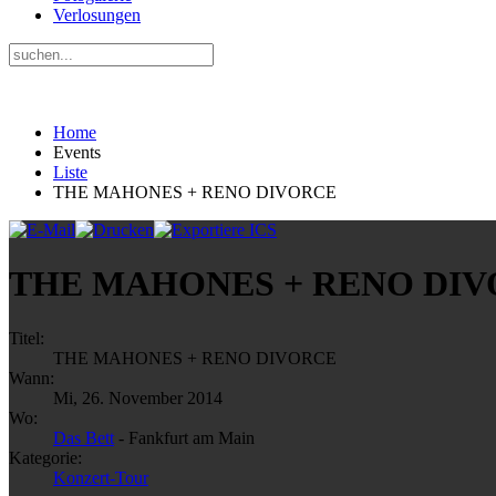
Verlosungen
Home
Events
Liste
THE MAHONES + RENO DIVORCE
THE MAHONES + RENO DI
Titel:
THE MAHONES + RENO DIVORCE
Wann:
Mi, 26. November 2014
Wo:
Das Bett
- Fankfurt am Main
Kategorie:
Konzert-Tour