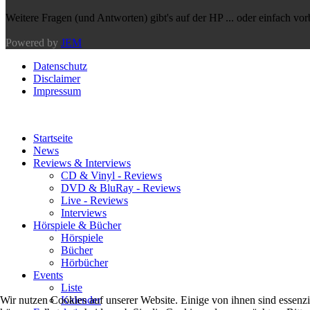
Weitere Fragen (und Antworten) gibt's auf der HP ... oder einfach vo
Powered by
JEM
Datenschutz
Disclaimer
Impressum
Startseite
News
Reviews & Interviews
CD & Vinyl - Reviews
DVD & BluRay - Reviews
Live - Reviews
Interviews
Hörspiele & Bücher
Hörspiele
Bücher
Hörbücher
Events
Liste
Wir nutzen Cookies auf unserer Website. Einige von ihnen sind essenzi
Kalender