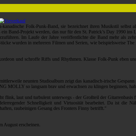
h-kanadische Folk-Punk-Band, sie bezeichnet ihren Musikstil selbst
 ein Band-Projekt werden, das nur für den St. Patrick’s Day 1990 ins
terzuführen. Im Laufe der Jahre veröffentlichte die Band mehr als z
ücke wurden in mehreren Filmen und Serien, wie beispielsweise The F
s Akkordeon und schroffe Riffs und Rhythmen. Klasse Folk-Punk eben u
ittlerweile neunten Studioalbum zeigt das kanadisch-irische Gespann
OLLY so langsam brav und erwachsen zu klingen beginnen, hab
 flink, laut und turbulent unterwegs - der Großteil der Gitarrenbasis
delerregender Schnelligkeit und Virtuosität bearbeitet. Da ist di
en, raubeinigen Gesang des Fronters Finny betrifft."
m August erscheinen.