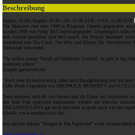
Beschreibung
Einlass: 20:00 | Beginn: 20:30 | AK: 15.00 EUR | VVK: 12.00 EUR
The Mahones sind eine 1990 in Kingston, Ontario gegründete irisc
wurden 1990 von Finny McConnell gegründet. Ursprünglich sollte es
dem Auftritt entschloss sich McConnell, das Projekt dauerhaft wei
beeinflusst von The Clash, The Who und Hüsker Dü. Verschiedene St
Titelmusik verwendet.
"Da treffen rotzige Vocals auf fröhliches Gefiedel, da gibt es da
reinhören sollten."
(Quelle: gaesteliste.de)
"Auch satte dreiundzwanzig Jahre nach Bandgründung und mit dem m
Celtic-Punk-Urgesteine wie DROPKICK MURPHYS und FLOGGING M
Denn meistens sind die vier Herren und die Dame am Akkordeon recht
den Irish Folk typischen Instrumente werden mit teilweise schwin
DREADNOUGHTS gar nicht mal mehr so groß, auch was den rüpelhaft
(Quelle: www.musikreviews.de)
Das nächste Album "Hunger & The Fightwird" word vorausichtlich i
www.themahones.ca