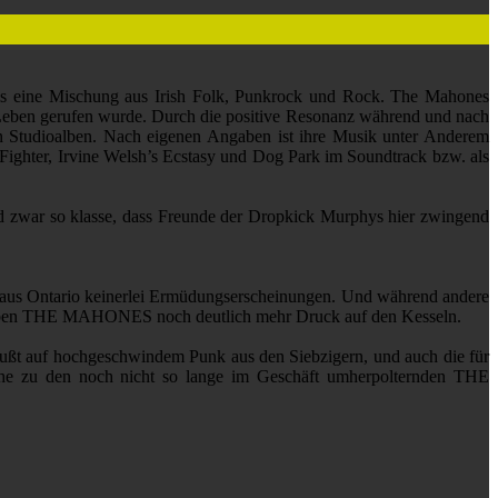
 als eine Mischung aus Irish Folk, Punkrock und Rock. The Mahones
 Leben gerufen wurde. Durch die positive Resonanz während und nach
ehn Studioalben. Nach eigenen Angaben ist ihre Musik unter Anderem
ighter, Irvine Welsh’s Ecstasy und Dog Park im Soundtrack bzw. als
nd zwar so klasse, dass Freunde der Dropkick Murphys hier zwingend
 aus Ontario keinerlei Ermüdungserscheinungen. Und während andere
en THE MAHONES noch deutlich mehr Druck auf den Kesseln.
 fußt auf hochgeschwindem Punk aus den Siebzigern, und auch die für
e Nähe zu den noch nicht so lange im Geschäft umherpolternden THE