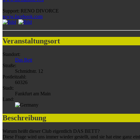
Support: RENO DIVORCE
www.facebook.com
Veranstaltungsort
Standort:
Das Bett
Straße:
Schmidtstr. 12
Postleitzahl:
60326
Stadt:
Fankfurt am Main
Land:
Beschreibung
Warum heißt dieser Club eigentlich DAS BETT?
Diese Frage wird uns immer wieder gestellt, und sie hat eine ganz ei