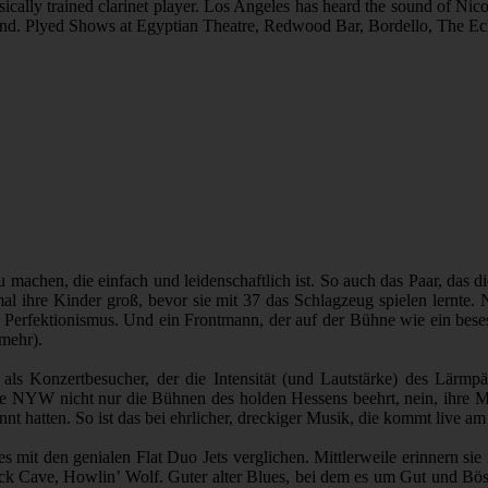
sically trained clarinet player. Los Angeles has heard the sound of Nico
nd. Plyed Shows at Egyptian Theatre, Redwood Bar, Bordello, The Ech
achen, die einfach und leidenschaftlich ist. So auch das Paar, das di
l ihre Kinder groß, bevor sie mit 37 das Schlagzeug spielen lernte. 
tt Perfektionismus. Und ein Frontmann, der auf der Bühne wie ein besess
 mehr).
ls Konzertbesucher, der die Intensität (und Lautstärke) des Lärmpä
e NYW nicht nur die Bühnen des holden Hessens beehrt, nein, ihre M
nt hatten. So ist das bei ehrlicher, dreckiger Musik, die kommt live am
it den genialen Flat Duo Jets verglichen. Mittlerweile erinnern sie mi
ick Cave, Howlin’ Wolf. Guter alter Blues, bei dem es um Gut und Bö