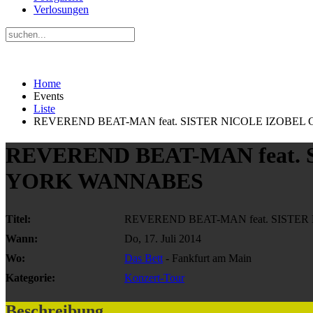
Verlosungen
Home
Events
Liste
REVEREND BEAT-MAN feat. SISTER NICOLE IZOBE
REVEREND BEAT-MAN feat. 
YORK WANNABES
Titel:
REVEREND BEAT-MAN feat. SISTE
Wann:
Do, 17. Juli 2014
Wo:
Das Bett
- Fankfurt am Main
Kategorie:
Konzert-Tour
Beschreibung