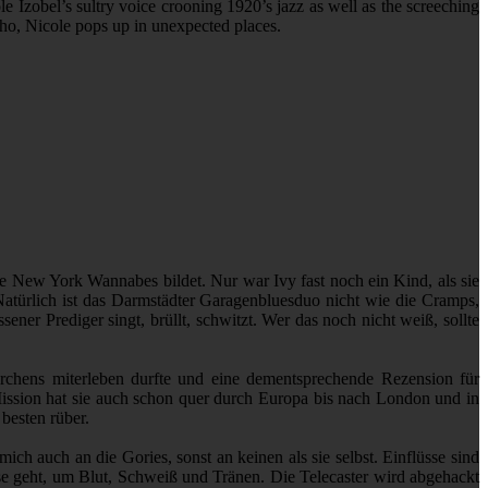
le Izobel’s sultry voice crooning 1920’s jazz as well as the screeching
o, Nicole pops up in unexpected places.
e New York Wannabes bildet. Nur war Ivy fast noch ein Kind, als sie
Natürlich ist das Darmstädter Garagenbluesduo nicht wie die Cramps,
ener Prediger singt, brüllt, schwitzt. Wer das noch nicht weiß, sollte
rchens miterleben durfte und eine dementsprechende Rezension für
ission hat sie auch schon quer durch Europa bis nach London und in
 besten rüber.
ch auch an die Gories, sonst an keinen als sie selbst. Einflüsse sind
se geht, um Blut, Schweiß und Tränen. Die Telecaster wird abgehackt