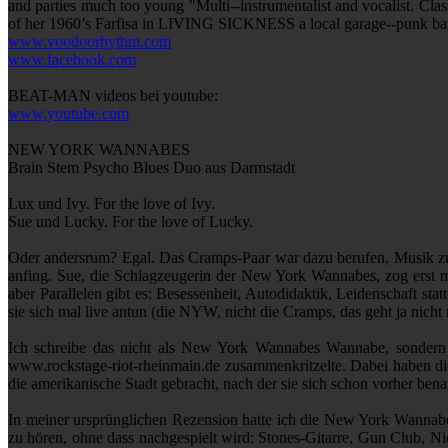
and parties much too young "Multi-­‐instrumentalist and vocalist. Clas
of her 1960’s Farfisa in LIVING SICKNESS a local garage-­‐punk ba
www.voodoorhythm.com
www.facebook.com
BEAT-MAN videos bei youtube:
www.youtube.com
NEW YORK WANNABES
Brain Stem Psycho Blues Duo aus Darmstadt
Lux und Ivy. For the love of Ivy.
Sue und Lucky. For the love of Lucky.
Oder andersrum? Egal. Das Cramps-Paar war dazu berufen, Musik zu m
anfing. Sue, die Schlagzeugerin der New York Wannabes, zog erst ma
aber Parallelen gibt es: Besessenheit, Autodidaktik, Leidenschaft sta
sie sich mal live antun (die NYW, nicht die Cramps, das geht ja nicht
Ich schreibe das nicht als New York Wannabes Wannabe, sondern a
www.rockstage-riot-rheinmain.de zusammenkritzelte. Dabei haben di
die amerikanische Stadt gebracht, nach der sie sich schon vorher benan
In meiner ursprünglichen Rezension hatte ich die New York Wannabes m
zu hören, ohne dass nachgespielt wird: Stones-Gitarre, Gun Club, N