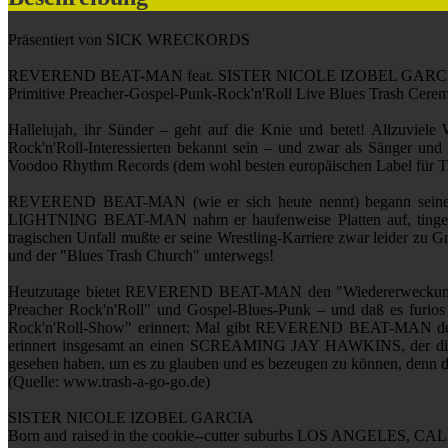
Präsentiert von SICK WRECKORDS
REVEREND BEAT-MAN feat. SISTER NICOLE IZOBEL GARC
Primitive Preacher-Gospel-Punk-Rock'n'Roll Live Blues Trash Cere
Hallelujah, ihr Sünder – geht auf die Knie und betet! Allzuvi
Rock'n'Roll-Interessierten bekannt sein – und zwar als Sänger u
Voodoo Rhythm Records (dem wohl besten europäischen Label für Tr
REVEREND BEAT-MAN (wie er sich heute nennt) begann seine K
LIGHTNING BEAT-MAN nahm er haufenweise Platten auf, tingelte m
tragischen Unfall mußte er seine Wrestling-Karriere zwar leider z
und der "Blues Trash Church" unterwegs!
Heutzutage bietet REVEREND BEAT-MAN den "Wiedererweckungs-Got
Preacher Rock'n'Roll" und Gospel-Blues-Punk – und daß es furi
Rock'n'Roll-Show" erinnert: Mal gibt REVEREND BEAT-MAN den ve
erinnert insgesamt an einen SCREAMING JAY HAWKINS, der die Re
gesehen haben, um es zu glauben und es bezeugen zu können, denn da
(Quelle: www.trash-a-go-go.de)
SISTER NICOLE IZOBEL GARCIA
Born and raised in the cookie-­‐cutter suburbs LOS ANGELES, CALIF