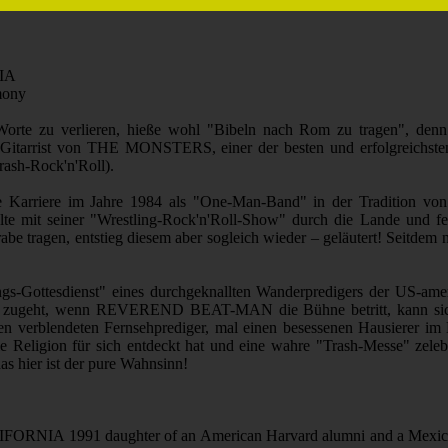
IA
mony
ele Worte zu verlieren, hieße wohl "Bibeln nach Rom zu tragen"
nd Gitarrist von THE MONSTERS, einer der besten und erfolgreichste
ash-Rock'n'Roll).
arriere im Jahre 1984 als "One-Man-Band" in der Tradition von
it seiner "Wrestling-Rock'n'Roll-Show" durch die Lande und feiert
u Grabe tragen, entstieg diesem aber sogleich wieder – geläutert! Se
tesdienst" eines durchgeknallten Wanderpredigers der US-amerika
os zugeht, wenn REVEREND BEAT-MAN die Bühne betritt, kann sich w
rblendeten Fernsehprediger, mal einen besessenen Hausierer im 
ligion für sich entdeckt hat und eine wahre "Trash-Messe" zelebr
s hier ist der pure Wahnsinn!
ORNIA 1991 daughter of an American Harvard alumni and a Mexican la