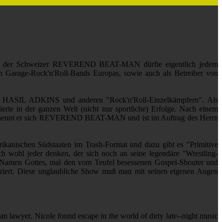
, denn der Schweizer REVEREND BEAT-MAN dürfte eigentlich jedem
n Garage-Rock'n'Roll-Bands Europas, sowie auch als Betreiber von
 HASIL ADKINS und anderen "Rock'n'Roll-Einzelkämpfern". Als
e in der ganzen Welt (nicht nur sportliche) Erfolge. Nach einem
itdem nennt er sich REVEREND BEAT-MAN und ist im Auftrag des Herrn
nischen Südstaaten im Trash-Format und dazu gibt es "Primitive
ohl jeder denken, der sich noch an seine legendäre "Wrestling-
Namen Gottes, mal den vom Teufel besessenen Gospel-Shouter und
iert. Diese unglaubliche Show muß man mit seinen eigenen Augen
wyer. Nicole found escape in the world of dirty late-­‐night music