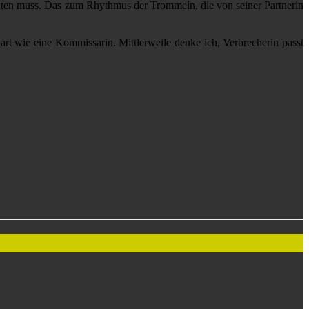
ichten muss. Das zum Rhythmus der Trommeln, die von seiner Partnerin
 hart wie eine Kommissarin. Mittlerweile denke ich, Verbrecherin passt