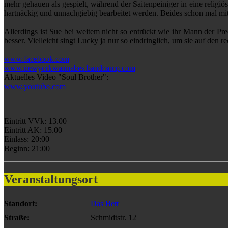
mehr gehauen als gespielt, während der Saitenpeiniger in eine relig
hartnäckig und unnachgiebig bearbeitet werden. Beides schon mal mi
Allerdings ist Sue bei weitem nicht so entrückt wie ihr Mann der Pred
besser. Vielleicht singt Lucky ja nur so eindringlich, um sie auf den
www.facebook.com
www.newyorkwannabes.bandcamp.com
Aktuelles Video "Soul Brother":
www.youtube.com
Eintritt VVk: 13.00
Eintritt AK: 15.00
Einlass: 20:00
Beginn: 21:00
Veranstaltungsort
Standort:
Das Bett
Straße:
Schmidtstr. 12