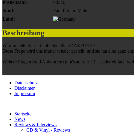
Postleitzahl:
60326
Stadt:
Fankfurt am Main
Land:
Beschreibung
Warum heißt dieser Club eigentlich DAS BETT?
Diese Frage wird uns immer wieder gestellt, und sie hat eine ganz ei
Weitere Fragen (und Antworten) gibt's auf der HP ... oder einfach vo
Datenschutz
Disclaimer
Impressum
Startseite
News
Reviews & Interviews
CD & Vinyl - Reviews