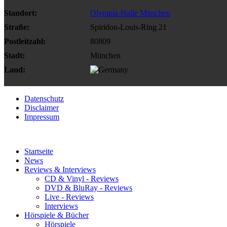
Standort:
Olympia-Halle München
Straße:
Spiridon-Louis-Ring 21
Postleitzahl:
80809
Stadt:
München
Land:
Datenschutz
Disclaimer
Impressum
Startseite
News
Reviews & Interviews
CD & Vinyl - Reviews
DVD & BluRay - Reviews
Live - Reviews
Interviews
Hörspiele & Bücher
Hörspiele