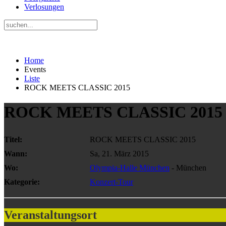
Verlosungen
Home
Events
Liste
ROCK MEETS CLASSIC 2015
ROCK MEETS CLASSIC 2015
Titel:
ROCK MEETS CLASSIC 2015
Wann:
Sa, 21. März 2015
Wo:
Olympia-Halle München
- München
Kategorie:
Konzert-Tour
Veranstaltungsort