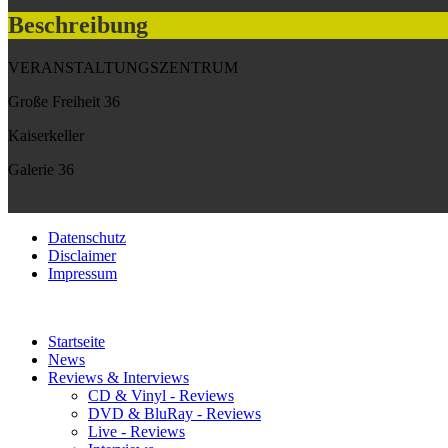
Beschreibung
VERANSTALTUNGSZENTRUM
Große Freiheit 36
Kaiserkeller
Galerie 36
Datenschutz
Disclaimer
Impressum
Startseite
News
Reviews & Interviews
CD & Vinyl - Reviews
DVD & BluRay - Reviews
Live - Reviews