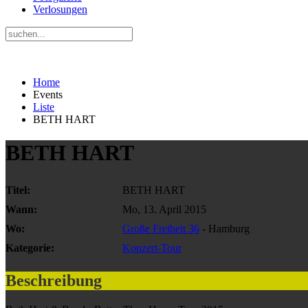
Verlosungen
Home
Events
Liste
BETH HART
BETH HART
Titel:
BETH HART
Wann:
Mo, 13. April 2015
Wo:
Große Freiheit 36
- Hamburg
Kategorie:
Konzert-Tour
Beschreibung