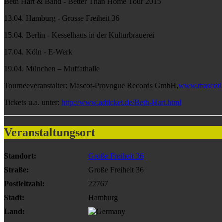
Beth Hart & Band - Better Than Home Tour 2015
13.04. Hamburg - Grosse Freiheit 36
15.04. Berlin - Kesselhaus in der Kulturbrauerei
17.04. Köln - E-Werk
19.04. München – Muffathalle
Tourneeveranstalter: Mascot-Provogue Records GmbH,
www.mascotl
Tickets u.a. unter:
http://www.adticket.de/Beth-Hart.html
Veranstaltungsort
Standort:
Große Freiheit 36
Straße:
Große Freiheit 36
Postleitzahl:
22767
Stadt:
Hamburg
Land: