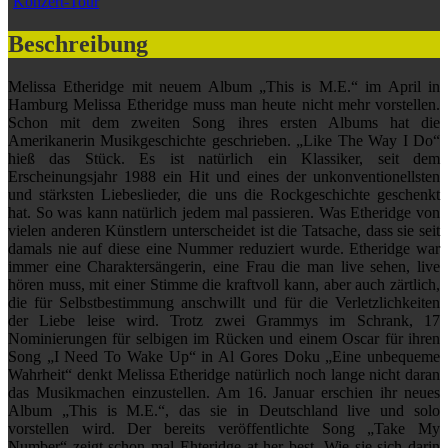
Konzert-Tour
Beschreibung
Melissa Etheridge mit neuem Album „This is M.E.“ im April in
Hamburg Melissa Etheridge muss man heute nicht mehr vorstellen.
Schon mit dem zweiten Song ihres ersten Albums hat die
Amerikanerin Musikgeschichte geschrieben. „Like The Way I Do“
hieß das Stück. Es ist natürlich ein Klassiker, seit dem
Erscheinungsjahr 1988 ein Hit und eines der unkonventionellsten
und stärksten Liebeslieder, die uns die Rockgeschichte geschenkt
hat. So was kann natürlich jedem mal passieren. Was Etheridge von
vielen anderen Künstlern unterscheidet ist die Tatsache, dass sie seit
damals nie auf diese eine Nummer reduziert wurde. Etheridge war
immer eine Charaktersängerin, eine Frau die man live sehen, live
hören muss, mit einer Stimme die kraftvoll kann, aber auch zärtlich,
die für Selbstbestimmung anschwillt und für die Verletzlichkeiten
der Liebe leise wird. Trotz zwei Grammys im Schrank, 17
Nominierungen für selbigen im Rücken und einem Oscar für ihren
Song „I Need To Wake Up“ in Al Gores Doku „Eine unbequeme
Wahrheit“ denkt Melissa Etheridge natürlich noch lange nicht daran
das Musikmachen einzustellen. Am 16. Januar erschien ihr neues
Album „This is M.E.“, das sie in Deutschland live und solo
vorstellen wird. Der bereits veröffentlichte Song „Take My
Number“ zeigt schon mal Ehteridge at her best. Wie sie sich darin