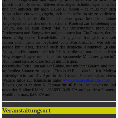
lyrisch und flirty einem fiktiven ehemaligen Schulkollegen annähert
und ihm anbietet, ihn nach Hause zu fahren – da muss man sich
selbst schon ein wenig zügeln, sich nicht selbst in sie zu verlieben.
Die Konzertabende dürften also eine ganz besonders intime
Angelegenheit werden und ein schöner Kontrast zur Entstehung des
Album, das sie zum ersten Mal mit Unterstützung prominenter
Produzenten und Songwriter aufgenommen hat. Ein Prozess, der ihr
einen völlig neuen Kreativitätschub gegeben hat: „Ich war seit
Jahren nicht mehr so begeistert vom Musikmachen, wie ich es
gerade bin.“ Aber, deshalb auch der deutliche Albumtitel: „Keine
Angst, das bin immer noch ich. Ich habe diesmal nur einen anderen
Weg eingeschlagen und habe mir spannende Mitfahrer gesucht.“
Nun nimmt sie also diese Songs auf ihre ganz
persönliche Reise, um auf der Bühne, nur mit ihrer Gitarre und ihrer
kraftvollen Stimme zu sagen: „This is M.E.“ – das bin ich. Melissa
Etheridge wird am 21. April in der Grossen Freiheit 36 auftreten.
Weitere Infos zur Künstlerin unter
www.melissaetheridge.com/
.
Tickets gibt es ab dem 6. Februar für 40 Euro über tickets.de und
unter der Hotline 01806 – 853653 (0,20 €/Anruf aus dem Festnetz,
Mobilfunk max. 0,60 €/Anruf.
Veranstaltungsort