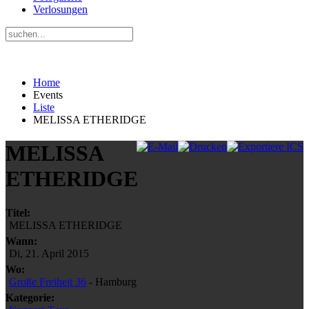
Verlosungen
Home
Events
Liste
MELISSA ETHERIDGE
MELISSA
ETHERIDGE
Titel:
MELISSA ETHERIDGE
Wann:
Di, 21. April 2015
Wo:
Große Freiheit 36
- Hamburg
Kategorie: