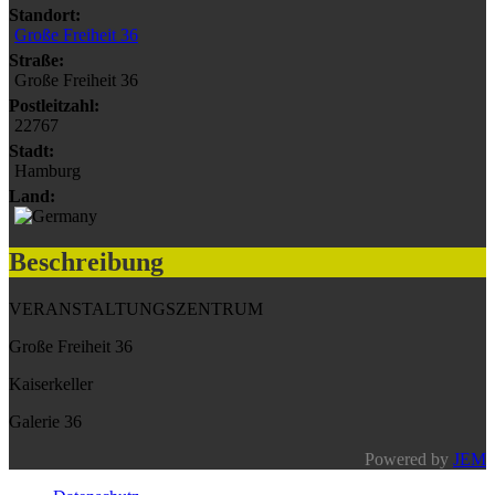
Standort:
Große Freiheit 36
Straße:
Große Freiheit 36
Postleitzahl:
22767
Stadt:
Hamburg
Land:
Beschreibung
VERANSTALTUNGSZENTRUM
Große Freiheit 36
Kaiserkeller
Galerie 36
Powered by
JEM