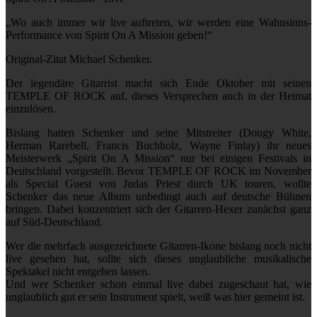
„Wo auch immer wir live auftreten, wir werden eine Wahnsinns-
Performance von Spirit On A Mission geben!“
Original-Zitat Michael Schenker.
Der legendäre Gitarrist macht sich Ende Oktober mit seinen
TEMPLE OF ROCK auf, dieses Versprechen auch in der Heimat
einzulösen.
Bislang hatten Schenker und seine Mitstreiter (Dougy White,
Herman Rarebell, Francis Buchholz, Wayne Finlay) ihr neues
Meisterwerk „Spirit On A Mission“ nur bei einigen Festivals in
Deutschland vorgestellt. Bevor TEMPLE OF ROCK im November
als Special Guest von Judas Priest durch UK touren, wollte
Schenker das neue Album unbedingt auch auf deutsche Bühnen
bringen. Dabei konzentriert sich der Gitarren-Hexer zunächst ganz
auf Süd-Deutschland.
Wer die mehrfach ausgezeichnete Gitarren-Ikone bislang noch nicht
live gesehen hat, sollte sich dieses unglaubliche musikalische
Spektakel nicht entgehen lassen.
Und wer Schenker schon einmal live dabei zugeschaut hat, wie
unglaublich gut er sein Instrument spielt, weiß was hier gemeint ist.