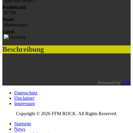
Anschützstraße 1
Postleitzahl:
87700
Stadt:
Memmingen
Land:
Beschreibung
Powered by
JEM
Datenschutz
Disclaimer
Impressum
Copyright © 2026 FFM ROCK. All Rights Reserved.
Startseite
News