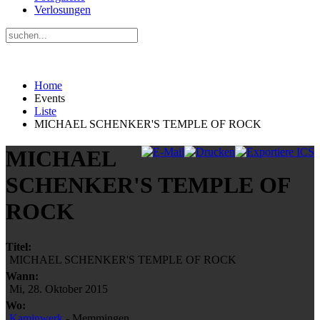
Verlosungen
Home
Events
Liste
MICHAEL SCHENKER'S TEMPLE OF ROCK
MICHAEL
SCHENKER'S TEMPLE OF
ROCK
Titel:
MICHAEL SCHENKER'S TEMPLE OF ROCK
Wann:
Mi, 28. Oktober 2015
Wo:
Kaminwerk
- Memmingen