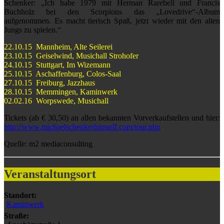
Schenker: „Ich habe 1979 mit Herman Rarebell und Francis
Buchholz bei den Scorpions das „Lovedrive“-Album
aufgenommen. Es macht tierisch Spaß, jetzt wieder mit den alten
Jungs zu spielen.“
22.10.15 Mannheim, Alte Seilerei
23.10.15 Geiselwind, Musichall Strohofer
24.10.15 Stuttgart, Im Wizemann
25.10.15 Aschaffenburg, Colos-Saal
27.10.15 Freiburg, Jazzhaus
28.10.15 Memmingen, Kaminwerk
02.02.16 Worpswede, Musichall
Tickets (ab € 30,50) an allen bekannten Vorverkaufstellen und hier:
http://www.michaelschenkerhimself.com/tour.php
Quelle: m2 mediaconsulting
Veranstaltungsort
Standort:
Kaminwerk
Straße: