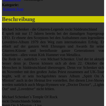
Kategorie:
Konzert-Tour
Beschreibung
Michael Schenker - die Gitarren-Legende rockt Süddeutschland
E spielt mit nur 17 Jahren bereits bei der damaligen Supergroup
UFO. Er ebnete den Scorpions bei den Aufnahmen zum legendären
Lovedrive-Album 1979 den Weg zum internationalen Erfolg. Er
erhielt auf der ganzen Welt Ehrungen und Awards für seine
Gitarren-Künste und beeinflusste ganze Generationen von
Gitarristen - allen voran Kirk Hammet von Metallica.
Die Rede ist - natürlich - von Michael Schenker. Und der ist aktuell
besser denn je. Davon können sich ab dem 22. Oktober die
Menschen in Süddeutschland überzeugen. Denn vor Schenker sich
im November mit den großen Judas Priest zusammen auf UK-Tour
begibt, will er sein hochgelobtes neues Album „Spirit On A
Mission“ auch in der Heimat live vorstellen. Bei diesen Live-Shows
werden natürlich auch Mega-Hymnen wie „Doctor Doctor“, „Lights
Out“ und „Lovedrive“ nicht fehlen.
Michael Schenker´s Temple Of Rock
rockt Deutschlands Süden
Spirit On A Mission - Live