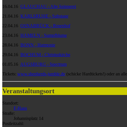
16.04.16
GLAUCHAU - Alte Spinnerei
21.04.16
KARLSRUHE - Substage
22.04.16
OSNABRÜCK - Rosenhof
23.04.16
HAMELN - Sumpfblume
28.04.16
BONN - Harmonie
29.04.16
BOCHUM - Christuskirche
01.05.16
AUGSBURG - Spectrum
Tickets:
www.shepherds-jumble.de
(schicke Hardtickets!) oder an all
Veranstaltungsort
Standort:
F-Haus
Straße:
Johannisplatz 14
Postleitzahl: