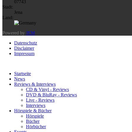
07743
Stadt:
Jena
Land:
Powered by
JEM
Datenschutz
Disclaimer
Impressum
Startseite
News
Reviews & Interviews
CD & Vinyl - Reviews
DVD & BluRay - Reviews
Live - Reviews
Interviews
Hörspiele & Bücher
Hörspiele
Bücher
Hörbücher
Events