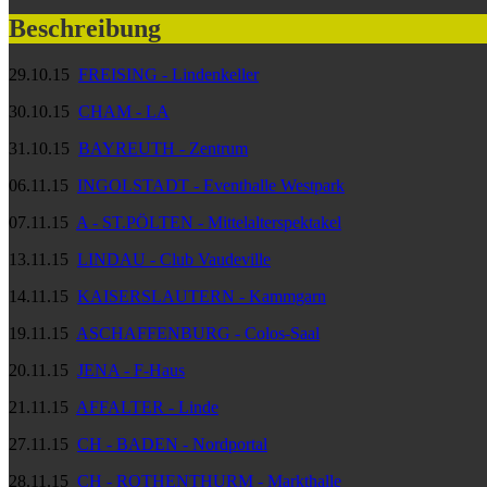
Beschreibung
29.10.15
FREISING - Lindenkeller
30.10.15
CHAM - LA
31.10.15
BAYREUTH - Zentrum
06.11.15
INGOLSTADT - Eventhalle Westpark
07.11.15
A - ST.PÖLTEN - Mittelalterspektakel
13.11.15
LINDAU - Club Vaudeville
14.11.15
KAISERSLAUTERN - Kammgarn
19.11.15
ASCHAFFENBURG - Colos-Saal
20.11.15
JENA - F-Haus
21.11.15
AFFALTER - Linde
27.11.15
CH - BADEN - Nordportal
28.11.15
CH - ROTHENTHURM - Markthalle