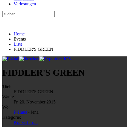
Verlosungen
Home
Events
Liste
FIDDLER'S GREEN
FIDDLER'S GREEN
Titel:
FIDDLER'S GREEN
Wann:
Fr, 20. November 2015
Wo:
F-Haus
- Jena
Kategorie:
Konzert-Tour