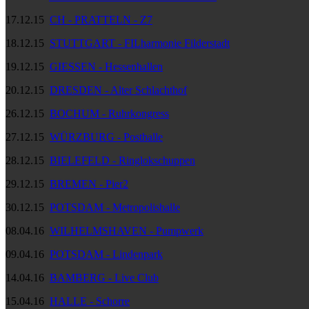
17.12.15
CH - PRATTELN - Z7
18.12.15
STUTTGART - FILharmonie Filderstadt
19.12.15
GIESSEN - Hessenhallen
20.12.15
DRESDEN - Alter Schlachthof
26.12.15
BOCHUM - Ruhrkongress
27.12.15
WÜRZBURG - Posthalle
28.12.15
BIELEFELD - Ringlokschuppen
29.12.15
BREMEN - Pier2
30.12.15
POTSDAM - Metropolishalle
08.04.16
WILHELMSHAVEN - Pumpwerk
09.04.16
POTSDAM - Lindenpark
14.04.16
BAMBERG - Live Club
15.04.16
HALLE - Schorre