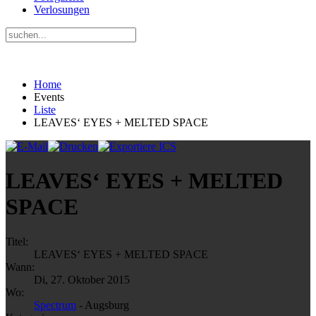
Verlosungen
Home
Events
Liste
LEAVES‘ EYES + MELTED SPACE
LEAVES‘ EYES + MELTED
SPACE
Titel:
LEAVES‘ EYES + MELTED SPACE
Wann:
Di, 27. Oktober 2015
Wo:
Spectrum
- Augsburg