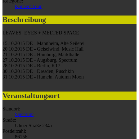
Kategorie:
Konzert-Tour
Beschreibung
LEAVES‘ EYES + MELTED SPACE
15.10.2015 DE - Mannheim, Alte Seilerei
20.10.2015 DE - Geiselwind, Music Hall
21.10.2015 DE - Hamburg, Markthalle
27.10.2015 DE - Augsburg, Spectrum
28.10.2015 DE - Berlin, K17
30.10.2015 DE - Dresden, Puschkin
31.10.2015 DE - Hameln, Autumn Moon
Veranstaltungsort
Standort:
Spectrum
Straße:
Ulmer Straße 234a
Postleitzahl:
86156