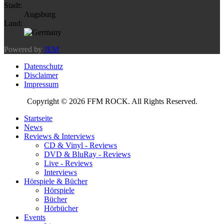
Stadt:
Augsburg
Land:
Powered by
JEM
Datenschutz
Disclaimer
Impressum
Copyright © 2026 FFM ROCK. All Rights Reserved.
Startseite
News
Reviews & Interviews
CD & Vinyl - Reviews
DVD & BluRay - Reviews
Live - Reviews
Interviews
Hörspiele & Bücher
Hörspiele
Bücher
Hörbücher
Events