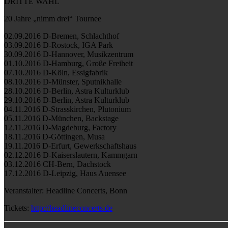
DRITTE WAHL
20 Jahre „nimm drei“ Tournee
02.09.2016 D-Bremen, Schlachthof
03.09.2016 D-Rostock, IGA Park
30.09.2016 D-Hannover, Musikzentrum
01.10.2016 D-Hamburg, Große Freiheit
07.10.2016 D-Köln, Essigfabrik
08.10.2016 D-Münster, Sputnikhalle
28.10.2016 D-Berlin, Astra Kulturklub
29.10.2016 D-Berlin, Astra Kulturklub
04.11.2016 D-Strasskirchen, Plutonium
05.11.2016 D-München, Backstage
12.11.2016 D-Magdeburg, Factory
18.11.2016 D-Göttingen, Musa
19.11.2016 D-Erfurt, Gewerkschaftshaus
02.12.2016 D-Kaiserslautern, Kammgarn
03.12.2016 CH-Bern, Dachstock
17.12.2016 D-Leipzig, Haus Auensee
Veranstalter: Headline Concerts, Bonn
Tickets:
http://headlineconcerts.de