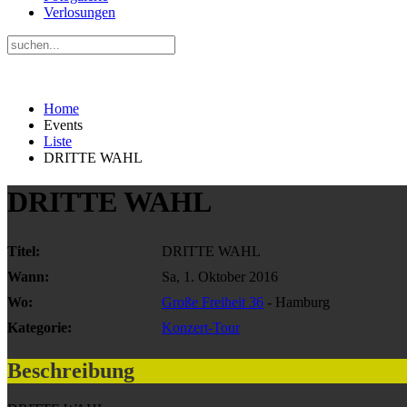
Verlosungen
Home
Events
Liste
DRITTE WAHL
DRITTE WAHL
Titel:
DRITTE WAHL
Wann:
Sa, 1. Oktober 2016
Wo:
Große Freiheit 36
- Hamburg
Kategorie:
Konzert-Tour
Beschreibung