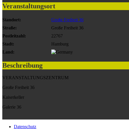
Veranstaltungsort
Standort:
Große Freiheit 36
Straße:
Große Freiheit 36
Postleitzahl:
22767
Stadt:
Hamburg
Land:
Beschreibung
VERANSTALTUNGSZENTRUM
Große Freiheit 36
Kaiserkeller
Galerie 36
Datenschutz