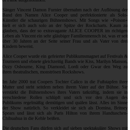
Sänger Vincent Damon Furnier übernahm nach der Auflösung der
Band den Namen Alice Cooper und perfektionierte als Solo-
Künstler die schaurigen Bühnenshows. Mit Songs wie »Poison«
hielt er sich auch solo an der Spitze der Rockcharts. Kaum zu
glauben, dass der so extravagante ALICE COOPER im richtigen
Leben als Vincent ein sehr gläubiger Familienmensch ist, was er seit
über 30 Jahren an der Seite seiner Frau und als Vater von drei
Kindern beweist.
Alice Cooper wurde ein gefeierter Publikumsmagnet auf Festivals &
Tourneen und ebnete gleichzeitig Bands wie Kiss, Marilyn Manson,
Ozzy Osbourne, King Diamond, Lordi oder Gwar den Weg zu
ihren theatralischen, monströsen Rockshows.
Im Jahr 2000 trat Coopers Tochter Calico in die Fußstapfen ihrer
Mutter und steht seitdem neben ihrem Vater auf der Bühne. Sie
verstärkt die Bühnenshows ihres Vaters tatkräftig, indem sie in
verschiedene Rollen schlüpft und sich vor den Augen des
Publikums regelmäßig demütigen und quälen lässt. Alles im Sinne
der Show natürlich. So verkleidet sie sich als Domina, Britney
Spears und lässt sich als Paris Hilton von ihrem Handtaschen-
Chihuahua in die Kehle beißen.
Die deutschen Fans dürfen sich auf sieben spektakuläre Shows mit