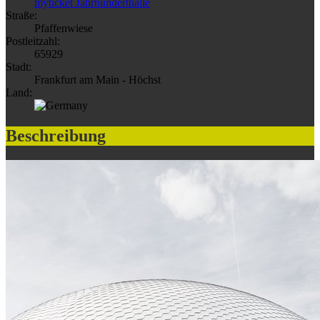
myticket Jahrhunderthalle
Straße:
Pfaffenwiese
Postleitzahl:
65929
Stadt:
Frankfurt am Main - Höchst
Land:
Beschreibung