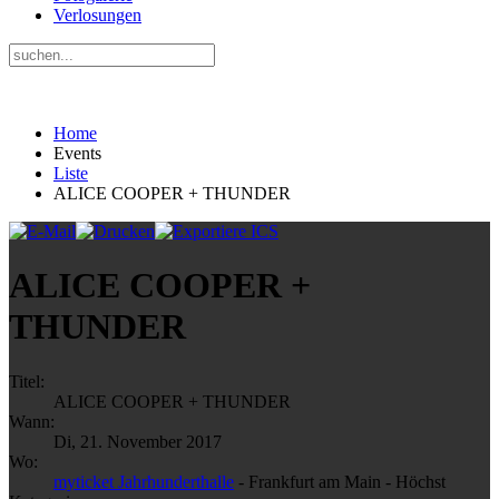
Verlosungen
Home
Events
Liste
ALICE COOPER + THUNDER
ALICE COOPER +
THUNDER
Titel:
ALICE COOPER + THUNDER
Wann:
Di, 21. November 2017
Wo:
myticket Jahrhunderthalle
- Frankfurt am Main - Höchst