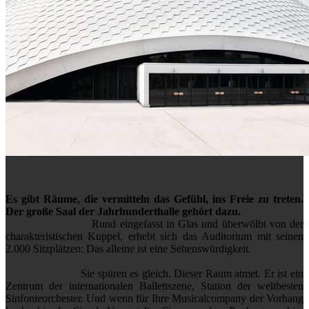
Es gibt Räume, die vermitteln das Gefühl, ins Freie zu treten.
Der große Saal der Jahrhunderthalle gehört dazu.
Rund eingefasst in Glas und überwölbt von der
charakteristischen Kuppel, erhebt sich das Auditorium mit seinen
2.000 Sitzplätzen: Das alleine ist eine Sehenswürdigkeit.
Sie spüren es gleich. Dieser Raum atmet. Er ist ein
Zentrum der internationalen Ballettszene, Station der weltbesten
Sinfonieorchester. Und wenn für Ihre Musicalcompany der Vorhang