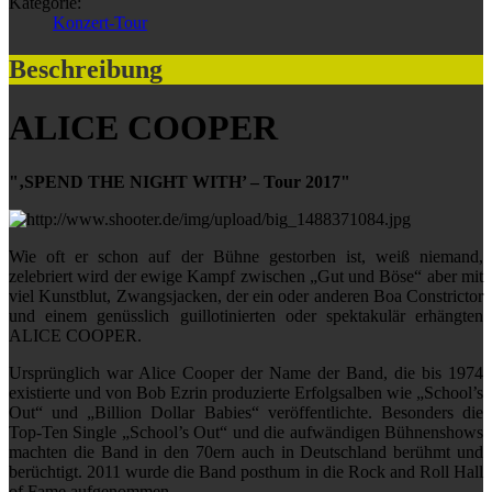
Kategorie:
Konzert-Tour
Beschreibung
ALICE COOPER
"‚SPEND THE NIGHT WITH’ – Tour 2017"
Wie oft er schon auf der Bühne gestorben ist, weiß niemand,
zelebriert wird der ewige Kampf zwischen „Gut und Böse“ aber mit
viel Kunstblut, Zwangsjacken, der ein oder anderen Boa Constrictor
und einem genüsslich guillotinierten oder spektakulär erhängten
ALICE COOPER.
Ursprünglich war Alice Cooper der Name der Band, die bis 1974
existierte und von Bob Ezrin produzierte Erfolgsalben wie „School’s
Out“ und „Billion Dollar Babies“ veröffentlichte. Besonders die
Top-Ten Single „School’s Out“ und die aufwändigen Bühnenshows
machten die Band in den 70ern auch in Deutschland berühmt und
berüchtigt. 2011 wurde die Band posthum in die Rock and Roll Hall
of Fame aufgenommen.