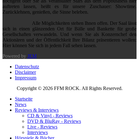
hochgeht oder Sie als Veranstalter Stars aus dem Popbusiness hier
auftreten lassen, heißt es für unsere Zuschauer: Showtime.
Zurücklehnen, genießen, die Sinne beleben.
Alle Möglichkeiten stehen Ihnen offen. Der Saal lässt
sich in einen glänzenden Ort für Bälle und Bankette für große
Gesellschaften verwandeln. Und wenn Sie als Konzernchef den
Aktionären und der Öffentlichkeit Ihre Bilanz präsentieren wollen:
Hier können Sie sich in jedem Fall sehen lassen.
Powered by
JEM
Datenschutz
Disclaimer
Impressum
Copyright © 2026 FFM ROCK. All Rights Reserved.
Startseite
News
Reviews & Interviews
CD & Vinyl - Reviews
DVD & BluRay - Reviews
Live - Reviews
Interviews
Hörspiele & Bücher