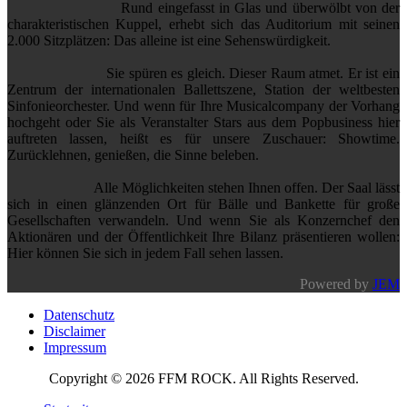
Rund eingefasst in Glas und überwölbt von der
charakteristischen Kuppel, erhebt sich das Auditorium mit seinen
2.000 Sitzplätzen: Das alleine ist eine Sehenswürdigkeit.
Sie spüren es gleich. Dieser Raum atmet. Er ist ein
Zentrum der internationalen Ballettszene, Station der weltbesten
Sinfonieorchester. Und wenn für Ihre Musicalcompany der Vorhang
hochgeht oder Sie als Veranstalter Stars aus dem Popbusiness hier
auftreten lassen, heißt es für unsere Zuschauer: Showtime.
Zurücklehnen, genießen, die Sinne beleben.
Alle Möglichkeiten stehen Ihnen offen. Der Saal lässt
sich in einen glänzenden Ort für Bälle und Bankette für große
Gesellschaften verwandeln. Und wenn Sie als Konzernchef den
Aktionären und der Öffentlichkeit Ihre Bilanz präsentieren wollen:
Hier können Sie sich in jedem Fall sehen lassen.
Powered by
JEM
Datenschutz
Disclaimer
Impressum
Copyright © 2026 FFM ROCK. All Rights Reserved.