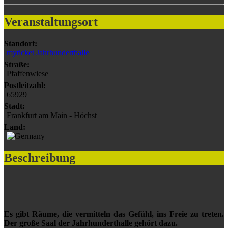
Veranstaltungsort
Standort:
myticket Jahrhunderthalle
Straße:
Pfaffenwiese
Postleitzahl:
65929
Stadt:
Frankfurt am Main - Höchst
Land:
Beschreibung
Es gibt Räume, die vermitteln das Gefühl, ins Freie zu treten.
Der große Saal der Jahrhunderthalle gehört dazu.