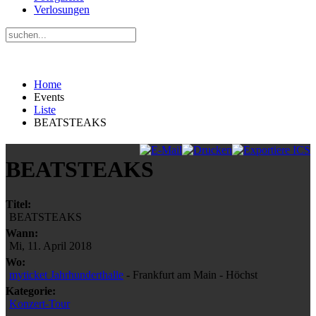
Verlosungen
Home
Events
Liste
BEATSTEAKS
BEATSTEAKS
Titel:
BEATSTEAKS
Wann:
Mi, 11. April 2018
Wo:
myticket Jahrhunderthalle
- Frankfurt am Main - Höchst
Kategorie:
Konzert-Tour