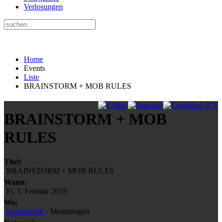
Verlosungen
Home
Events
Liste
BRAINSTORM + MOB RULES
BRAINSTORM + MOB
RULES
Titel:
BRAINSTORM + MOB RULES
Wann:
Fr, 1. Februar 2019
Wo:
Kaminwerk
- Memmingen