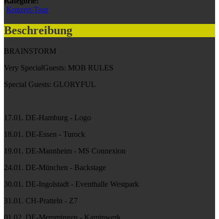
Kategorie:
Konzert-Tour
Beschreibung
BRAINSTORM
Very SpecialGuests: MOB RULES
Special Guests: GLORYFUL
17.01. DE-Hamburg - Logo
18.01. DE-Essen - Turock
19.01. DE-Mannheim - MS Connexion
24.01. DE-München - Backstage
30.01. DE-Ingolstadt - Eventhalle Westpark
31.01. CH-Pratteln - Z7
01.02. DE-Memmingen - Kaminwerk