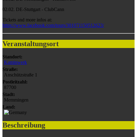
02.02. DE-Stuttgart - ClubCann
Tickets and more infos at:
https://www.facebook.com/tours/301071150512623/
Veranstaltungsort
Standort:
Kaminwerk
Straße:
Anschützstraße 1
Postleitzahl:
87700
Stadt:
Memmingen
Land:
Beschreibung