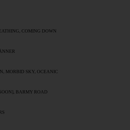
REATHING, COMING DOWN
MÄNNER
N, MORBID SKY, OCEANIC
[SOON], BARMY ROAD
RS