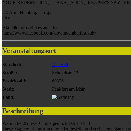
YOUR REDEMPTION, LIJANA, [SOON], REAPER'S SKYTHE
27. April Hamburg - Logo
t.b.a.
Aktuelle Infos gibt es auch hier:
https://www.facebook.com/glowingemberfestivals/
Veranstaltungsort
Standort:
Das Bett
Straße:
Schmidtstr. 12
Postleitzahl:
60326
Stadt:
Fankfurt am Main
Land:
Beschreibung
Warum heißt dieser Club eigentlich DAS BETT?
Diese Frage wird uns immer wieder gestellt, und sie hat eine ganz ei