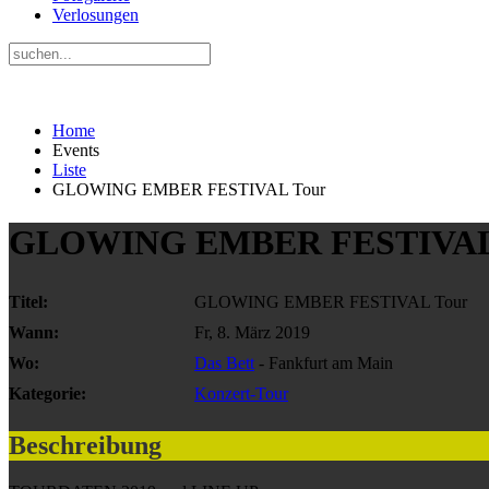
Verlosungen
Home
Events
Liste
GLOWING EMBER FESTIVAL Tour
GLOWING EMBER FESTIVAL
Titel:
GLOWING EMBER FESTIVAL Tour
Wann:
Fr, 8. März 2019
Wo:
Das Bett
- Fankfurt am Main
Kategorie:
Konzert-Tour
Beschreibung