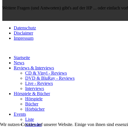
Weitere Fragen (und Antworten) gibt's auf der HP ... oder einfach vo
Datenschutz
Disclaimer
Impressum
Startseite
News
Reviews & Interviews
CD & Vinyl - Reviews
DVD & BluRay - Reviews
Live - Reviews
Interviews
Hörspiele & Bücher
Hörspiele
Bücher
Hörbücher
Events
Liste
Wir nutzen Cookies auf unserer Website. Einige von ihnen sind essenzi
Kalender