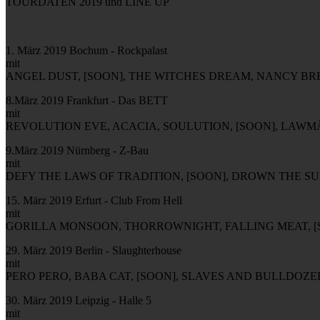
TOURDATEN 2019 und LINE UP
1. März 2019 Bochum - Rockpalast
mit
ANGEL DUST, [SOON], THE WITCHES DREAM, NANCY B
8.März 2019 Frankfurt - Das BETT
mit
REVOLUTION EVE, ACACIA, SOULUTION, [SOON], LAW
9.März 2019 Nürnberg - Z-Bau
mit
DEFY THE LAWS OF TRADITION, [SOON], DROWN THE SU
15. März 2019 Erfurt - Club From Hell
mit
GORILLA MONSOON, THORROWNIGHT, FALLING MEAT, 
29. März 2019 Berlin - Slaughterhouse
mit
PERO PERO, BABA CAT, [SOON], SLAVES AND BULLDOZE
30. März 2019 Leipzig - Halle 5
mit