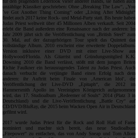
für den prägenden Lederlook vieler anderer Bands, sie haben auch
unzählige Klassiker geschrieben: Ohne „Breaking The Law“, „You
´ve Got Another Thing Coming“ oder „Living After Midnight“
findet auch 2017 keine Rock- und Metal-Party statt. Bis heute haben
Judas Priest weltweit über 45 Millionen Alben verkauft. Seit 2004
erlebt die Band außerdem eine Renaissance nach der anderen: Im
Jahr 2009 jährt sich die Veröffentlichung von „British Steel“ zum
30. Mal, auf der dazugehörigen Tour spielt das Quintett das
vollständige Album. 2010 erscheint eine erweiterte Doppelalbum-
Version inklusive einer DVD mit einer Live-Show aus
Hollywood/Florida. Als Gitarrist und Gründungsmitglied K.K.
Downing 2010 die Band verlässt, stößt mit dem jungen Briten
Richie Faulkner ein herausragendes Talent zu Judas Priest. Auch
danach verbucht die verjüngte Band einen Erfolg nach dem
anderen: ihr Auftritt beim Finale von ‚American Idol‘, die
Veröffentlichung der Live-DVD „Epitaph“, die 2012 im
Hammersmith Apollo im Vereinigten Königreich aufgenommen
wird, das 17. Studioalbum „Redeemer of Souls“ 2014 (Platz 3 in
Deutschland) und die Live-Veröffentlichung „Battle Cry“ auf
CD/DVD/BluRay, die 2015 beim Wacken Open Air in Deutschland
gefilmt wird.
2017 wurde Judas Priest für die Rock and Roll Hall of Fame
nominiert und machte sich bereit, das neue Studioalbum
„Firepower“ zu entfachen, das von Andy Sneap und Tom Allom