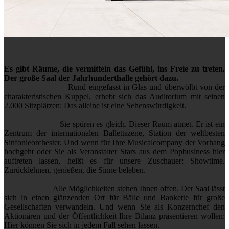
Es gibt Räume, die vermitteln das Gefühl, ins Freie zu treten.
Der große Saal der Jahrhunderthalle gehört dazu.
Rund eingefasst in Glas und überwölbt von der
charakteristischen Kuppel, erhebt sich das Auditorium mit seinen
2.000 Sitzplätzen: Das alleine ist eine Sehenswürdigkeit.
Sie spüren es gleich. Dieser Raum atmet. Er ist ein
Zentrum der internationalen Ballettszene, Station der weltbesten
Sinfonieorchester. Und wenn für Ihre Musicalcompany der Vorhang
hochgeht oder Sie als Veranstalter Stars aus dem Popbusiness hier
auftreten lassen, heißt es für unsere Zuschauer: Showtime.
Zurücklehnen, genießen, die Sinne beleben.
Alle Möglichkeiten stehen Ihnen offen. Der Saal lässt
sich in einen glänzenden Ort für Bälle und Bankette für große
Gesellschaften verwandeln. Und wenn Sie als Konzernchef den
Aktionären und der Öffentlichkeit Ihre Bilanz präsentieren wollen:
Hier können Sie sich in jedem Fall sehen lassen.