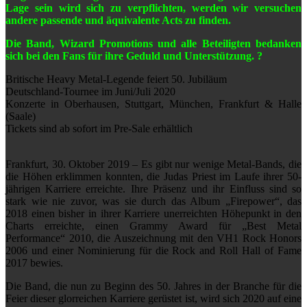
Lage sein wird sich zu verpflichten, werden wir versuchen
andere passende und äquivalente Acts zu finden.
Die Band, Wizard Promotions und alle Beteiligten bedanken
sich bei den Fans für ihre Geduld und Unterstützung.
?
Britische Heavy Metal-Legende feiert 50. Jubiläum
Deutschland-Tournee im Juni/Juli 2020
Konzerte in Oberhausen, Stuttgart, München, Frankfurt & Halle
(Saale)
Tickets sind ab sofort im Pre-Sale erhältlich
Frankfurt, 30. Oktober 2019 – Es gibt nur wenige Metal-Bands, die
die Höhen erklimmen konnten, die Judas Priest im Laufe ihrer 50-
jährigen Karriere erreichte. Ihre Präsenz und ihr Einfluss sind so
stark wie nie zuvor, was sie durch das Album „Firepower“, das
2018 einen bisher in ihrer Karriere unerreichten Höhepunkt in den
Charts erreichte, einen Grammy Award für „Best Metal
Performance“ 2010, die Auszeichnung mit den VH1 Rock Honors
2006 und einer Nominierung für die Rock and Roll Hall of Fame
2017 bewies.
Die Band, die nun zu Beginn des 50. Jahres in der Branche für die
Feier dieser glorreichen Karriere gerüstet ist, wird sich 2020 auf eine