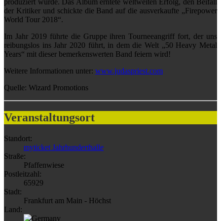
produziert wurde. Das Album erntete weltweiten Erfolg, den Beifall
der Kritiker und schickte die Band auf die ausverkaufte „Firepower
World Tour 2018“.
Im Jahr 2019 führte die Gruppe ihren Tourneeangriff fort, der uns
reibungslos ins Jahr 2020 führt, in dem die Welt „50 Heavy Metal
Years“ mit dieser bemerkenswerten Band feiern wird!
Weitere Informationen unter:
www.judaspriest.com
Quelle: Wizard Promotions
Veranstaltungsort
Standort:
myticket Jahrhunderthalle
Straße:
Pfaffenwiese
Postleitzahl:
65929
Stadt:
Frankfurt am Main - Höchst
Land: