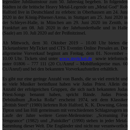
legendäre Jubiläumstour zum 50. Jahrestag begeben. In folgenden
Städten ist die britische Heavy Metal-Legende um „Metal God“ Rob
Halford live in Deutschland zu erleben: in Oberhausen am 24. Juni
2020 in der König-Pilsener-Arena, in Stuttgart am 25. Juni 2020 in
der Schleyer-Halle, in München am 29. Juni 2020 im Zenith, in
Frankfurt am 08. Juli 2020 in der Jahrhunderthalle und in Halle
(Saale) am 10. Juli 2020 auf der Peißnitzinsel.
Ab Mittwoch, dem 30. Oktober 2019 – 10.00 Uhr bieten die
Ticketanbieter MyTicket und CTS Eventim Online Presales an. Der
allgemeine Vorverkauf beginnt am Freitag, dem 01. November –
10.00 Uhr. Tickets sind unter
www.myticket.de
sowie telefonisch
unter 01806 – 777 111 (20 Ct./Anruf – Mobilfunkpreise max. 60
Ct./Anruf) und bei den bekannten Vorverkaufsstellen erhältlich.
Es gibt nur eine geringe Anzahl von Bands, die so viel erreicht und
so viele Musiker beeinflusst haben wie Judas Priest. Allein die
Anzahl der erfolgreichen Gruppen, die sich nach bekannten Judas
Priest-Songs benannt haben, spricht Bände. Judas Priests
Debütalbum „Rocka Rolla“ erscheint 1974, seit dem Klassiker
„British Steel“ (1980) lieferten Rob Halford, K. K. Downing, Glenn
Tipton und Ian Hill gemeinsam mit verschiedenen Schlagzeugern im
Laufe der Jahre weitere Genre-Meilensteine: „Screaming For
Vengeance“ (1982) und „Painkiller“ (1990) stehen in jeder Metal-
Sammlung dieser Welt. Die Engländer sind nicht nur verantwortlich