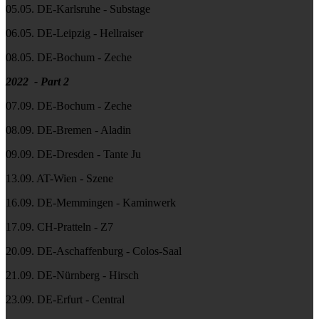
05.05. DE-Karlsruhe - Substage
06.05. DE-Leipzig - Hellraiser
08.05. DE-Bochum - Zeche
2022 - Part 2
07.09. DE-Bochum - Zeche
08.09. DE-Bremen - Aladin
09.09. DE-Dresden - Tante Ju
13.09. AT-Wien - Szene
16.09. DE-Memmingen - Kaminwerk
17.09. CH-Pratteln - Z7
20.09. DE-Aschaffenburg - Colos-Saal
21.09. DE-Nürnberg - Hirsch
23.09. DE-Erfurt - Central