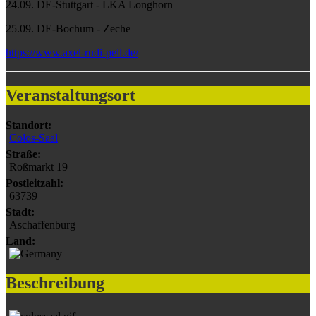
24.09. DE-Stuttgart - LKA Longhorn
25.09. DE-Bochum - Zeche
https://www.axel-rudi-pell.de/
Veranstaltungsort
Standort:
Colos-Saal
Straße:
Roßmarkt 19
Postleitzahl:
63739
Stadt:
Aschaffenburg
Land:
Beschreibung