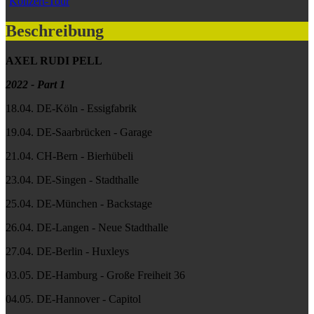
Konzert-Tour
Beschreibung
AXEL RUDI PELL
2022 - Part 1
18.04. DE-Köln - Essigfabrik
19.04. DE-Saarbrücken - Garage
21.04. CH-Bern - Bierhübeli
23.04. DE-Singen - Stadthalle
25.04. DE-München - Backstage
26.04. DE-Langen - Neue Stadthalle
27.04. DE-Berlin - Huxleys
03.05. DE-Hamburg - Große Freiheit 36
04.05. DE-Hannover - Capitol