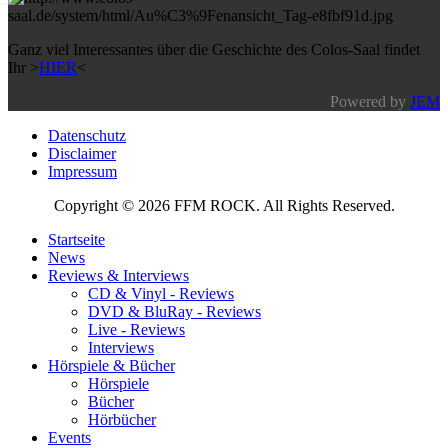
Ganz viel Interessantes über die Geschichte des Colos-Saal findet
Ihr >
HIER
<
Powered by
JEM
Datenschutz
Disclaimer
Impressum
Copyright © 2026 FFM ROCK. All Rights Reserved.
Startseite
News
Reviews & Interviews
CD & Vinyl - Reviews
DVD & BluRay - Reviews
Live - Reviews
Interviews
Hörspiele & Bücher
Hörspiele
Bücher
Hörbücher
Events