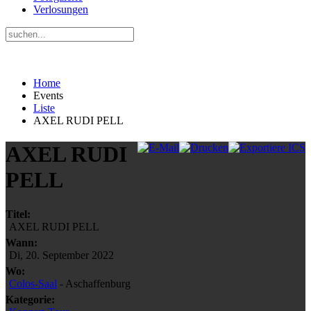
Verlosungen
Home
Events
Liste
AXEL RUDI PELL
AXEL RUDI
PELL
Titel:
AXEL RUDI PELL
Wann:
Di, 20. September 2022
Wo:
Colos-Saal
- Aschaffenburg
Kategorie: