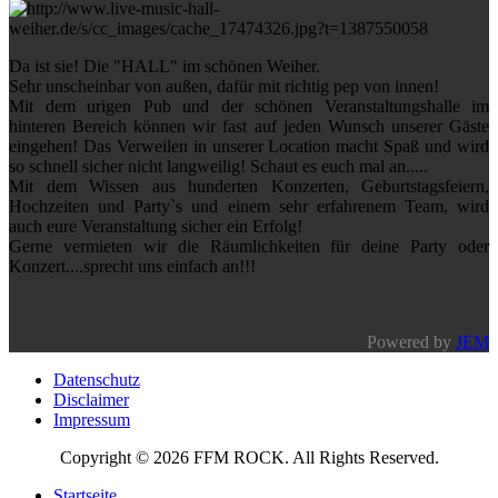
Da ist sie! Die "HALL" im schönen Weiher.
Sehr unscheinbar von außen, dafür mit richtig pep von innen!
Mit dem urigen Pub und der schönen Veranstaltungshalle im
hinteren Bereich können wir fast auf jeden Wunsch unserer Gäste
eingehen! Das Verweilen in unserer Location macht Spaß und wird
so schnell sicher nicht langweilig! Schaut es euch mal an.....
Mit dem Wissen aus hunderten Konzerten, Geburtstagsfeiern,
Hochzeiten und Party`s und einem sehr erfahrenem Team, wird
auch eure Veranstaltung sicher ein Erfolg!
Gerne vermieten wir die Räumlichkeiten für deine Party oder
Konzert....sprecht uns einfach an!!!
Powered by
JEM
Datenschutz
Disclaimer
Impressum
Copyright © 2026 FFM ROCK. All Rights Reserved.
Startseite