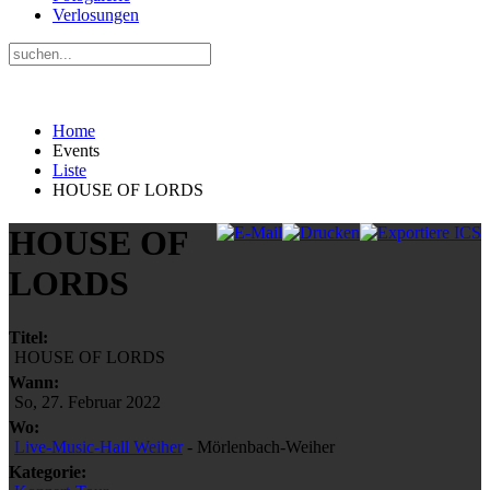
Verlosungen
Home
Events
Liste
HOUSE OF LORDS
HOUSE OF
LORDS
Titel:
HOUSE OF LORDS
Wann:
So, 27. Februar 2022
Wo:
Live-Music-Hall Weiher
- Mörlenbach-Weiher
Kategorie: