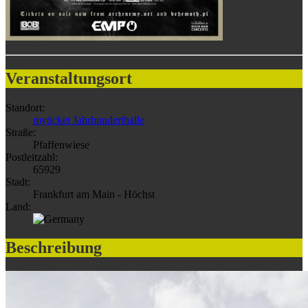
Veranstaltungsort
Standort:
myticket Jahrhunderthalle
Straße:
Pfaffenwiese
Postleitzahl:
65929
Stadt:
Frankfurt am Main - Höchst
Land:
Beschreibung