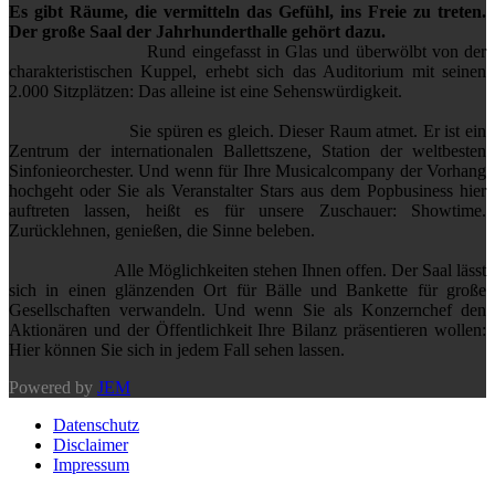
Es gibt Räume, die vermitteln das Gefühl, ins Freie zu treten.
Der große Saal der Jahrhunderthalle gehört dazu.
Rund eingefasst in Glas und überwölbt von der
charakteristischen Kuppel, erhebt sich das Auditorium mit seinen
2.000 Sitzplätzen: Das alleine ist eine Sehenswürdigkeit.
Sie spüren es gleich. Dieser Raum atmet. Er ist ein
Zentrum der internationalen Ballettszene, Station der weltbesten
Sinfonieorchester. Und wenn für Ihre Musicalcompany der Vorhang
hochgeht oder Sie als Veranstalter Stars aus dem Popbusiness hier
auftreten lassen, heißt es für unsere Zuschauer: Showtime.
Zurücklehnen, genießen, die Sinne beleben.
Alle Möglichkeiten stehen Ihnen offen. Der Saal lässt
sich in einen glänzenden Ort für Bälle und Bankette für große
Gesellschaften verwandeln. Und wenn Sie als Konzernchef den
Aktionären und der Öffentlichkeit Ihre Bilanz präsentieren wollen:
Hier können Sie sich in jedem Fall sehen lassen.
Powered by
JEM
Datenschutz
Disclaimer
Impressum