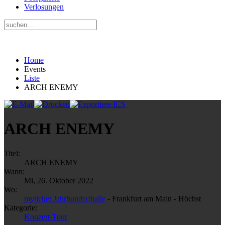
Verlosungen
Home
Events
Liste
ARCH ENEMY
ARCH ENEMY
Titel:
ARCH ENEMY
Wann:
Mi, 26. Oktober 2022
Wo:
myticket Jahrhunderthalle
- Frankfurt am Main - Höchst
Kategorie:
Konzert-Tour