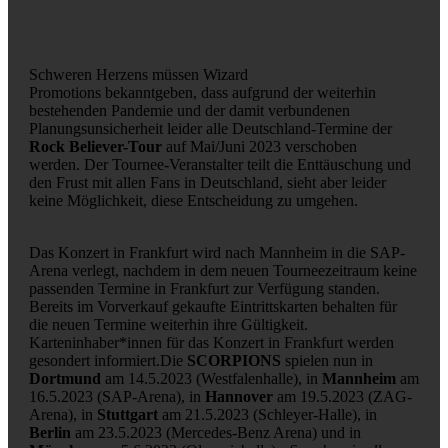
Schweren Herzens müssen Wizard
Promotions bekanntgeben, dass aufgrund der weiterhin
bestehenden Pandemie und der damit verbundenen
Planungsunsicherheit leider alle Deutschland-Termine der
Rock Believer-Tour
auf Mai/Juni 2023 verschoben
werden. Der Tournee-Veranstalter teilt die Enttäuschung und
den Frust mit allen Fans in Deutschland, sieht aber leider
keine Möglichkeit, diese Entscheidung zu umgehen.
Das Konzert in Frankfurt wird nach Mannheim in die SAP-
Arena verlegt, nachdem in dem neuen Tourneezeitraum keine
passenden Termine in Frankfurt zur Verfügung standen.
Bereits im Vorverkauf gekaufte Eintrittskarten behalten für
die neuen Termine weiterhin ihre Gültigkeit.
Karteninhaber*innen für das Konzert in Frankfurt werden
gesondert informiert.Die
SCORPIONS
spielen nun in
Dortmund
am 14.5.2023 (Westfalenhalle), in
Mannheim
am
16.5.2023 (SAP-Arena), in
Hannover
am 19.5.2023 (ZAG-
Arena), in
Stuttgart
am 21.5.2023 (Schleyer-Halle), in
Berlin
am 23.5.2023 (Mercedes-Benz Arena) und in