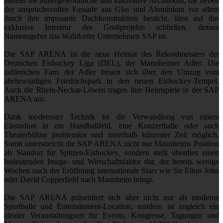
Bereits die außergewöhnliche und innovative Architektur, die neben
der anspruchsvollen Fassade aus Glas und Aluminium vor allem
durch ihre imposante Dachkonstruktion besticht, lässt auf das
exklusive Interieur des Großprojekts schließen, dessen
Namensgeber das Walldorfer Unternehmen SAP ist.
Die SAP ARENA ist die neue Heimat des Rekordmeisters der
Deutschen Eishockey Liga (DEL), der Mannheimer Adler. Die
zahlreichen Fans der Adler freuen sich über den Umzug vom
altehrwürdigen Friedrichspark in den neuen Eishockey-Tempel.
Auch die Rhein-Neckar-Löwen tragen ihre Heimspiele in der SAP
ARENA aus.
Dank modernster Technik ist die Verwandlung von einem
Eisstadion in ein Handballfeld, eine Konzerthalle oder auch
Theaterbühne problemlos und innerhalb kürzester Zeit möglich.
Somit unterstreicht die SAP ARENA nicht nur Mannheims Position
als Standort für Spitzen-Eishockey, sondern stellt überdies einen
bedeutenden Image- und Wirtschaftsfaktor dar, der bereits wenige
Wochen nach der Eröffnung internationale Stars wie Sir Elton John
oder David Copperfield nach Mannheim bringt.
Die SAP ARENA präsentiert sich aber nicht nur als moderne
Sporthalle und Entertainment-Location, sondern ist zugleich ein
idealer Veranstaltungsort für Events, Kongresse, Tagungen und