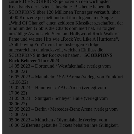
zurück.Die SCORPIONS gehören zu den wichtigsten
Rockbands der letzten Jahrzehnte. Bis heute haben die
SCORPIONS über 120 Millionen Tonträger verkauft, über
5000 Konzerte gespielt und mit ihrer legendären Single
„Wind Of Change“ einen zeitlosen Klassiker geschaffen, der
rund um den Globus die Charts dominiert hat. Es folgten
unzählige Awards, ein Stern am Hollywood Rock Walk of
Fame und weitere Hits wie „Rock You Like A Hurricane“,
„Still Loving You“ uvm. Ihre bisherigen Erfolge
unterstreichen eindrucksvoll, welchen Einfluss die
SCORPIONS in der Rockwelt haben.
SCORPIONS
Rock Believer Tour 2023
14.05.2023 – Dortmund / Westfalenhalle (verlegt vom
19.06.22)
16.05.2023 – Mannheim / SAP Arena (verlegt von Frankfurt
/12.06.22)
19.05.2023 – Hannover / ZAG-Arena (verlegt vom
17.06.22)
21.05.2023 – Stuttgart / Schleyer-Halle (verlegt vom
08.06.22)
23.05.2023 – Berlin / Mercedes-Benz Arena (verlegt vom
15.06.22)
05.06.2023 – München / Olympiahalle (verlegt vom
10.06.22)Bereits gekaufte Tickets behalten ihre Gültigkeit.