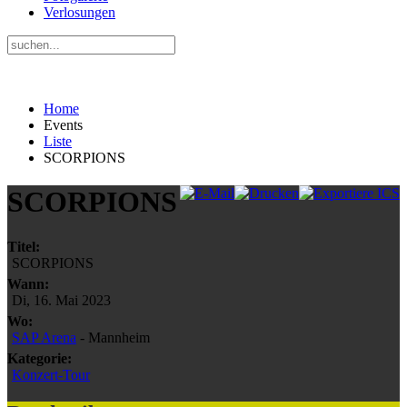
Verlosungen
Home
Events
Liste
SCORPIONS
SCORPIONS
Titel:
SCORPIONS
Wann:
Di, 16. Mai 2023
Wo:
SAP Arena
- Mannheim
Kategorie:
Konzert-Tour