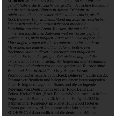
München
am 5.6.2023 (Olympiahalle).
„So sehr wir alle
gehofft haben, die Rückkehr der größten deutschen Rockband
auf die heimischen Bühnen in diesem Frühjahr zu
zelebrieren, bleibt uns leider nichts anderes übrig, als die
Rock Believer Tour in Deutschland auf 2023 zu verschieben.
Die bestehende Planungsunsicherheit macht die
Durchführung einer Arena-Tournee, die mit solch einem
immensen logistischen Aufwand weit im Voraus geplant
werden muss, nicht möglich. Auch wenn viele auf den 20.
März hoffen, tragen wir die Verantwortung für hunderte
Menschen, die leidenschaftlich dafür arbeiten, eine
Rockproduktion in dieser Größenordnung möglich zu
machen. Es ist in der jetzigen Zeit nicht richtig und die
aktuelle Situation zu unstetig. Wir hoffen auf das Verständnis
der Fans und glauben fest an eine großartige Tournee ohne
Wenn und Aber in 2023!“ –
Ossy Hoppe, Wizard
Promotions.Das neue Album
„Rock Believer“
wurde am 25.
Februar veröffentlicht und belegt mit einem herausragenden
Chart-Erfolg den Legenden-Status und die zwingende
Relevanz von Deutschlands größter Rock-Band aller
Zeiten. Kick-Off der „Rock Believer-Welttournee“ ist in Las
Vegas, wo die Band vom 26. März bis 16. April 2022 im
Rahmen ihrer Residency im Planet Hollywood Hotel &
Casino gastieren wird. Im kommenden Jahr kehren die
SCORPIONS dann endlich auf die deutschen Bühnen