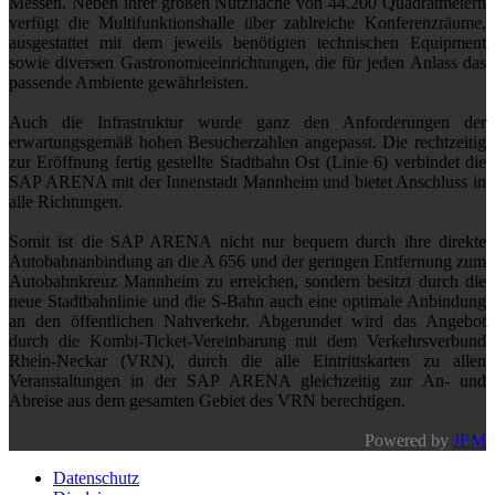
Messen. Neben ihrer großen Nutzfläche von 44.200 Quadratmetern
verfügt die Multifunktionshalle über zahlreiche Konferenzräume,
ausgestattet mit dem jeweils benötigten technischen Equipment
sowie diversen Gastronomieeinrichtungen, die für jeden Anlass das
passende Ambiente gewährleisten.
Auch die Infrastruktur wurde ganz den Anforderungen der
erwartungsgemäß hohen Besucherzahlen angepasst. Die rechtzeitig
zur Eröffnung fertig gestellte Stadtbahn Ost (Linie 6) verbindet die
SAP ARENA mit der Innenstadt Mannheim und bietet Anschluss in
alle Richtungen.
Somit ist die SAP ARENA nicht nur bequem durch ihre direkte
Autobahnanbindung an die A 656 und der geringen Entfernung zum
Autobahnkreuz Mannheim zu erreichen, sondern besitzt durch die
neue Stadtbahnlinie und die S-Bahn auch eine optimale Anbindung
an den öffentlichen Nahverkehr. Abgerundet wird das Angebot
durch die Kombi-Ticket-Vereinbarung mit dem Verkehrsverbund
Rhein-Neckar (VRN), durch die alle Eintrittskarten zu allen
Veranstaltungen in der SAP ARENA gleichzeitig zur An- und
Abreise aus dem gesamten Gebiet des VRN berechtigen.
Powered by
JEM
Datenschutz