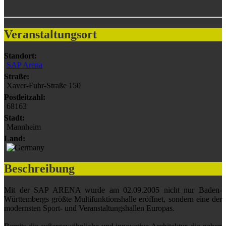
Veranstaltungsort
Standort:
SAP Arena
Straße:
Xaver-Fuhr-Straße 150
Postleitzahl:
68163
Stadt:
Mannheim
Land:
Beschreibung
Mit der SAP ARENA wurde am 02.09.2005 nicht nur Baden-
Württembergs größte Multifunktionshalle eröffnet, sondern eine der
modernsten Sport- und Veranstaltungshallen Europas.