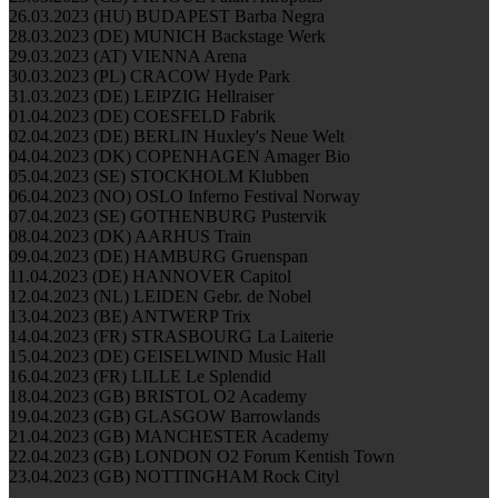
26.03.2023 (HU) BUDAPEST Barba Negra
28.03.2023 (DE) MUNICH Backstage Werk
29.03.2023 (AT) VIENNA Arena
30.03.2023 (PL) CRACOW Hyde Park
31.03.2023 (DE) LEIPZIG Hellraiser
01.04.2023 (DE) COESFELD Fabrik
02.04.2023 (DE) BERLIN Huxley's Neue Welt
04.04.2023 (DK) COPENHAGEN Amager Bio
05.04.2023 (SE) STOCKHOLM Klubben
06.04.2023 (NO) OSLO Inferno Festival Norway
07.04.2023 (SE) GOTHENBURG Pustervik
08.04.2023 (DK) AARHUS Train
09.04.2023 (DE) HAMBURG Gruenspan
11.04.2023 (DE) HANNOVER Capitol
12.04.2023 (NL) LEIDEN Gebr. de Nobel
13.04.2023 (BE) ANTWERP Trix
14.04.2023 (FR) STRASBOURG La Laiterie
15.04.2023 (DE) GEISELWIND Music Hall
16.04.2023 (FR) LILLE Le Splendid
18.04.2023 (GB) BRISTOL O2 Academy
19.04.2023 (GB) GLASGOW Barrowlands
21.04.2023 (GB) MANCHESTER Academy
22.04.2023 (GB) LONDON O2 Forum Kentish Town
23.04.2023 (GB) NOTTINGHAM Rock Cityl