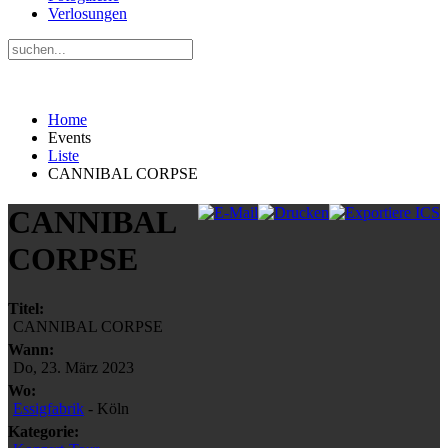
Verlosungen
Home
Events
Liste
CANNIBAL CORPSE
CANNIBAL
CORPSE
Titel:
CANNIBAL CORPSE
Wann:
Do, 23. März 2023
Wo:
Essigfabrik
- Köln
Kategorie: