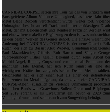
CANNIBAL CORPSE setzen ihre Tour für das von Kritikern und
Fans gefeierte Album Violence Unimagined, das letztes Jahr über
Metal Blade Records veröffentlicht wurde, weiter fort. Violence
Unimagined besteht aus elf Tracks und bietet erstklassigen Death
Metal, der mit Leidenschaft und atemloser Präzision gespielt wird
und eine weitere makellose Ergänzung zu dem ist, was unbestreitbar
zu den besten Werken des Genres gehört. Die einzige wesentliche
Änderung bei CANNIBAL CORPSE ist der neue Gitarrist Erik
Rutan, der sich zu Bassist Alex Webster, Gründungsschlagzeuger
Paul Mazurkiewicz, Gitarrist Rob Barrett und Sänger George
"Corpsegrinder" Fisher gesellt. Bekannt durch seine Arbeit bei
Morbid Angel, Ripping Corpse und vor allem als Frontmann der
mächtigen Hate Eternal, hat sich Rutan längst als eine der
wichtigsten Kräfte im zeitgenössischen Death Metal etabliert.
Gleichzeitig hat er sich einen Ruf als einer der gefragtesten
Produzenten im Metal aufgebaut, da er zuvor vier CANNIBAL
CORPSE-Alben (zusätzlich zu Violence Unimagined) produziert
hat, neben Bands wie Goatwhore, Soilent Green und Belphegor.
Seit 2019 sprang er als Livegitarrist ein, bevor er 2020 zum
Vollmitglied wurde und seither auch zum Songwriting beiträgt.