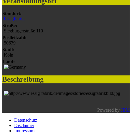
Veranstaltungsort
Standort:
Essigfabrik
Straße:
Siegburgerstraße 110
Postleitzahl:
50679
Stadt:
Köln
Land:
Beschreibung
Powered by
JEM
Datenschutz
Disclaimer
Impressum