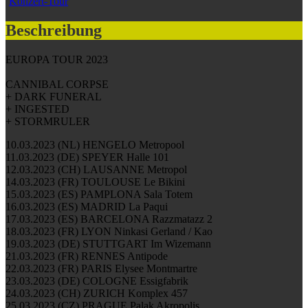
Konzert-Tour
Beschreibung
EUROPA TOUR 2023
CANNIBAL CORPSE
+ DARK FUNERAL
+ INGESTED
+ STORMRULER
10.03.2023 (NL) HENGELO Metropool
11.03.2023 (DE) SPEYER Halle 101
12.03.2023 (CH) LAUSANNE Metropol
14.03.2023 (FR) TOULOUSE Le Bikini
15.03.2023 (ES) PAMPLONA Sala Totem
16.03.2023 (ES) MADRID La Paqui
17.03.2023 (ES) BARCELONA Razzmatazz 2
18.03.2023 (FR) LYON Ninkasi Gerland / Kao
19.03.2023 (DE) STUTTGART Im Wizemann
21.03.2023 (FR) RENNES Antipode
22.03.2023 (FR) PARIS Elysee Montmartre
23.03.2023 (DE) COLOGNE Essigfabrik
24.03.2023 (CH) ZURICH Komplex 457
25.03.2023 (CZ) PRAGUE Palak Akropolis