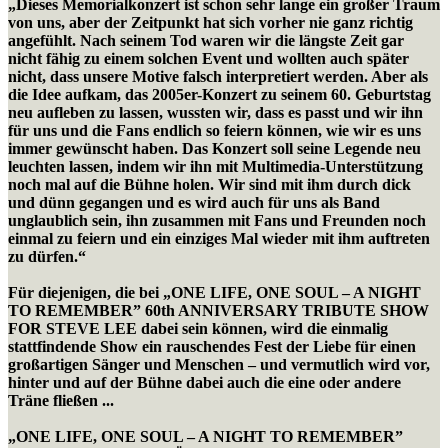
„Dieses Memorialkonzert ist schon sehr lange ein großer Traum
von uns, aber der Zeitpunkt hat sich vorher nie ganz richtig
angefühlt. Nach seinem Tod waren wir die längste Zeit gar
nicht fähig zu einem solchen Event und wollten auch später
nicht, dass unsere Motive falsch interpretiert werden. Aber als
die Idee aufkam, das 2005er-Konzert zu seinem 60. Geburtstag
neu aufleben zu lassen, wussten wir, dass es passt und wir ihn
für uns und die Fans endlich so feiern können, wie wir es uns
immer gewünscht haben. Das Konzert soll seine Legende neu
leuchten lassen, indem wir ihn mit Multimedia-Unterstützung
noch mal auf die Bühne holen. Wir sind mit ihm durch dick
und dünn gegangen und es wird auch für uns als Band
unglaublich sein, ihn zusammen mit Fans und Freunden noch
einmal zu feiern und ein einziges Mal wieder mit ihm auftreten
zu dürfen.“
Für diejenigen, die bei „ONE LIFE, ONE SOUL – A NIGHT
TO REMEMBER” 60th ANNIVERSARY TRIBUTE SHOW
FOR STEVE LEE dabei sein können, wird die einmalig
stattfindende Show ein rauschendes Fest der Liebe für einen
großartigen Sänger und Menschen – und vermutlich wird vor,
hinter und auf der Bühne dabei auch die eine oder andere
Träne fließen ...
„ONE LIFE, ONE SOUL – A NIGHT TO REMEMBER”