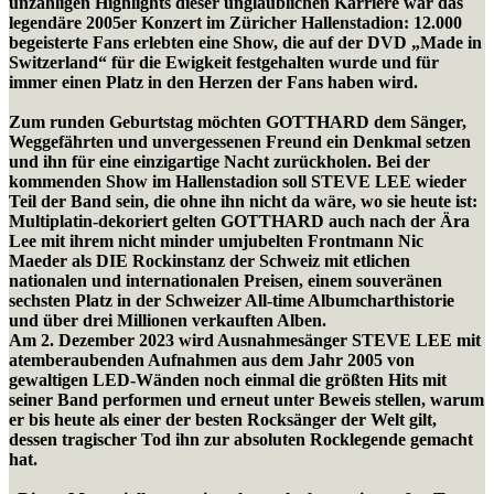
unzähligen Highlights dieser unglaublichen Karriere war das
legendäre 2005er Konzert im Züricher Hallenstadion: 12.000
begeisterte Fans erlebten eine Show, die auf der DVD „Made in
Switzerland“ für die Ewigkeit festgehalten wurde und für
immer einen Platz in den Herzen der Fans haben wird.
Zum runden Geburtstag möchten GOTTHARD dem Sänger,
Weggefährten und unvergessenen Freund ein Denkmal setzen
und ihn für eine einzigartige Nacht zurückholen. Bei der
kommenden Show im Hallenstadion soll STEVE LEE wieder
Teil der Band sein, die ohne ihn nicht da wäre, wo sie heute ist:
Multiplatin-dekoriert gelten GOTTHARD auch nach der Ära
Lee mit ihrem nicht minder umjubelten Frontmann Nic
Maeder als DIE Rockinstanz der Schweiz mit etlichen
nationalen und internationalen Preisen, einem souveränen
sechsten Platz in der Schweizer All-time Albumcharthistorie
und über drei Millionen verkauften Alben.
Am 2. Dezember 2023 wird Ausnahmesänger STEVE LEE mit
atemberaubenden Aufnahmen aus dem Jahr 2005 von
gewaltigen LED-Wänden noch einmal die größten Hits mit
seiner Band performen und erneut unter Beweis stellen, warum
er bis heute als einer der besten Rocksänger der Welt gilt,
dessen tragischer Tod ihn zur absoluten Rocklegende gemacht
hat.