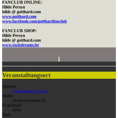
FANCLUB ONLINE:
Hilde Persyn
hilde @ gotthard.com
www.gotthard.com
www.facebook.com/
gotthardfanclub
FANCLUB SHOP:
Hilde Persyn
hilde @ gotthard.com
www.rockdreams.be
Veranstaltungsort
Standort:
Hallenstadion Zürich
Straße:
Wallisellenstraße 45
Postleitzahl:
8050
Stadt: