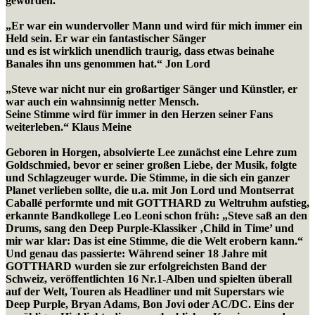
geworden.
„Er war ein wundervoller Mann und wird für mich immer ein
Held sein. Er war ein fantastischer Sänger
und es ist wirklich unendlich traurig, dass etwas beinahe
Banales ihn uns genommen hat.“ Jon Lord
„Steve war nicht nur ein großartiger Sänger und Künstler, er
war auch ein wahnsinnig netter Mensch.
Seine Stimme wird für immer in den Herzen seiner Fans
weiterleben.“ Klaus Meine
Geboren in Horgen, absolvierte Lee zunächst eine Lehre zum
Goldschmied, bevor er seiner großen Liebe, der Musik, folgte
und Schlagzeuger wurde. Die Stimme, in die sich ein ganzer
Planet verlieben sollte, die u.a. mit Jon Lord und Montserrat
Caballé performte und mit GOTTHARD zu Weltruhm aufstieg,
erkannte Bandkollege Leo Leoni schon früh: „Steve saß an den
Drums, sang den Deep Purple-Klassiker ‚Child in Time’ und
mir war klar: Das ist eine Stimme, die die Welt erobern kann.“
Und genau das passierte: Während seiner 18 Jahre mit
GOTTHARD wurden sie zur erfolgreichsten Band der
Schweiz, veröffentlichten 16 Nr.1-Alben und spielten überall
auf der Welt, Touren als Headliner und mit Superstars wie
Deep Purple, Bryan Adams, Bon Jovi oder AC/DC. Eins der