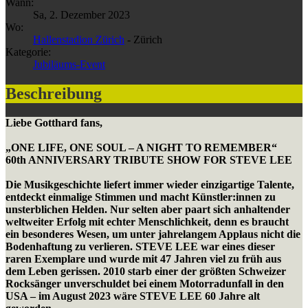
Wann:
Sa, 2. Dezember 2023
Wo:
Hallenstadion Zürich
- Zürich
Kategorie:
Jubiläums-Event
Beschreibung
Liebe Gotthard fans,
„ONE LIFE, ONE SOUL – A NIGHT TO REMEMBER“
60th ANNIVERSARY TRIBUTE SHOW FOR STEVE LEE
Die Musikgeschichte liefert immer wieder einzigartige Talente,
entdeckt einmalige Stimmen und macht Künstler:innen zu
unsterblichen Helden. Nur selten aber paart sich anhaltender
weltweiter Erfolg mit echter Menschlichkeit, denn es braucht
ein besonderes Wesen, um unter jahrelangem Applaus nicht die
Bodenhaftung zu verlieren. STEVE LEE war eines dieser
raren Exemplare und wurde mit 47 Jahren viel zu früh aus
dem Leben gerissen. 2010 starb einer der größten Schweizer
Rocksänger unverschuldet bei einem Motorradunfall in den
USA – im August 2023 wäre STEVE LEE 60 Jahre alt