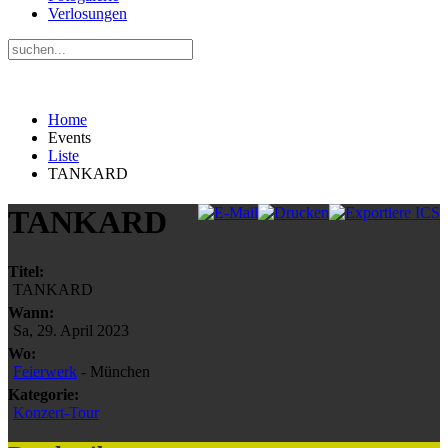
Verlosungen
Home
Events
Liste
TANKARD
TANKARD
Titel:
TANKARD
Wann:
Sa, 29. April 2023
Wo:
Feierwerk
- München
Kategorie:
Konzert-Tour