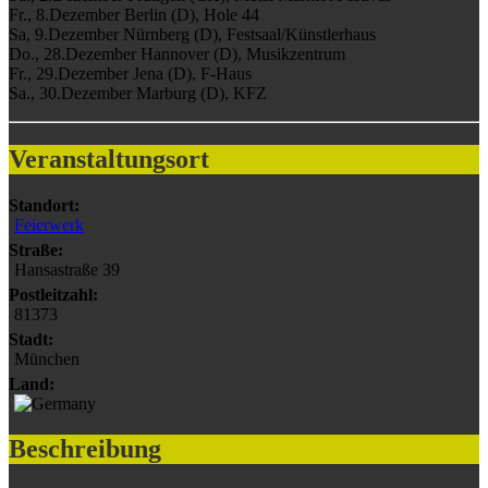
Fr., 8.Dezember Berlin (D), Hole 44
Sa, 9.Dezember Nürnberg (D), Festsaal/Künstlerhaus
Do., 28.Dezember Hannover (D), Musikzentrum
Fr., 29.Dezember Jena (D), F-Haus
Sa., 30.Dezember Marburg (D), KFZ
Veranstaltungsort
Standort:
Feierwerk
Straße:
Hansastraße 39
Postleitzahl:
81373
Stadt:
München
Land:
Beschreibung