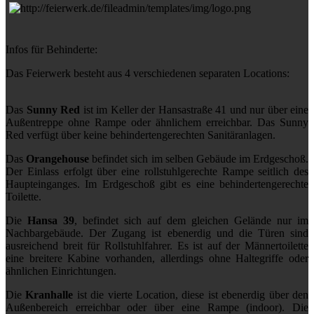
Infos für Behinderte:
Das Feierwerk besteht aus 4 verschiedenen separaten Locations:
Das
Sunny Red
ist im Keller der Hansastraße 41 und nur über eine
Außentreppe ohne Rampe oder ähnlichem erreichbar. Das Sunny
Red verfügt über keine behindertengerechten Sanitäranlagen.
Das
Orangehouse
befindet sich im selben Gebäude im Erdgeschoß.
Der Einlass erfolgt über eine rollstuhlgerechte Rampe seitlich des
Haupteinganges. Im Erdgeschoß gibt es eine behindertengerechte
Toilette.
Die
Hansa 39
, befindet sich auf dem gleichen Gelände nur im
Nachbargebäude. Der Zugang ist ebenerdig und die Türen sind
ausreichend breit für Rollstuhlfahrer. Es ist auf der Männertoilette
eine breitere Kabine vorhanden, allerdings ohne Haltegriffe oder
ähnlichen Einrichtungen.
Die
Kranhalle
ist die vierte Location, diese ist ebenerdig über den
Außenbereich erreichbar oder über eine Rampe (indoor). Die