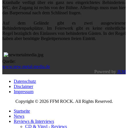
Kranhalle verfügt über ein ganz neu eingerichtetes Behinderten-
WC, der Zugang ist rechts von der Bühne. Allerdings muss man hier
das Barpersonal nach dem Schlüssel fragen.
Auf dem Gelände gibt es zwei ausgewiesene
Behindertenparkplätze. Im Feierwerk gibt es keine einheitliche
Regel bezüglich des Einlasses von behinderten Gästen. In der Regel
haben aber benötigte Begleitpersonen freien Eintritt.
Quelle:
www.new-metal-media.de
Powered by
JEM
Datenschutz
Disclaimer
Impressum
Copyright © 2026 FFM ROCK. All Rights Reserved.
Startseite
News
Reviews & Interviews
CD & Vinyl - Reviews