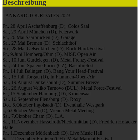
Beschreibung
TANKARD-TOURDATES 2023:
Fr., 28.April Aschaffenburg (D), Colos Saal
Sa., 29.April München (D), Feierwerk
Fr., 26.Mai Saarbrücken (D), Garage
Sa., 27.Mai Bremen (D), Schlachthof
So., 28.Mai Gelsenkirchen (D), Rock Hard-Festival
Fr., 9.Juni Homberg/Ohm (D), MISE Open Air
Sa., 10.Juni Gardelegen (D), Metal Frenzy-Festival
Sa., 24.Juni Spalene Porici (CZ), Basinfirefest
Fr., 14.Juli Balingen (D), Bang Your Head-Festival
Sa., 15.Juli Torgau (D), In Flammen-Open-Air
Sa., 19.August Dinkelsbühl (D), Summer Breeze
Sa., 26.August Veliko Tarnovo (BUL), Metal Force-Festival
Fr., 15.September Hamburg (D), Kronensaal
Sa., 16.September Flensburg (D), Roxy
Do., 5.Oktober Ingolstadt (D), Eventhalle Westpark
r., 6.Oktober Wien (D), Vienna Metal Meeting
Sa., 7.Oktober Cham (D), L.A.
Sa., 11.November Hasselroth/Niedermittlau (D), Friedrich Hofacker
Halle
Fr., 1.Dezember Mörlenbach (D), Live Music Hall
Sa., 2.Dezember Frutigen (CH), Metal Marmot Festival