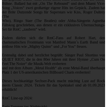
Bühne. Ballard hat mit „On The Rebound“ und dem Miami Vice-
Song „Voices“ zwei großartige eigene Hits im Gepäck. Zudem hat
der Brite Dutzende Songs für Superstars wie Kiss, Roger Daltrey
(The
Who), Ringo Starr (The Beatles) oder Abba-Sängerin Agnetha
Fältskog geschrieben, aus denen er ein exklusives Überraschungs-
Set für RmC „zaubern“ wird.
Zudem dürfen sich die RmC-Fans auf Robert Hart, den
charismatischen Frontmann von Manfred Mann´s Earth Band und
zeitlose Hits wie „Mighty Quinn“ und „For You“ freuen.
Erstmalig dabei und herzlichst begrüßt: Sänger Paul Shortino von
QUIET RIOT, die in den 80er Jahren mit ihrer Hymne „Cum On
Feel The Noize“ die Musik-Welt eroberten
und mit dem Album „Metal Health“ als erste Metal-Band überhaupt
Platz 1 der US-amerikanischen Billboard Charts eroberten!
Dieses hochkarätige Sechser-Pack macht mächtig Lust auf Rock
meets Classic 2024. Tickets für das Spektakel sind ab 01.09.2023
erhältlich!
RmC Line-up 2024:
Tarja Turunen (ex-Nightwish)