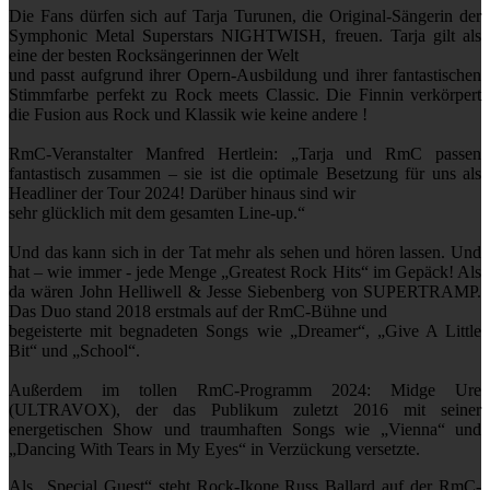
Die Fans dürfen sich auf Tarja Turunen, die Original-Sängerin der
Symphonic Metal Superstars NIGHTWISH, freuen. Tarja gilt als
eine der besten Rocksängerinnen der Welt
und passt aufgrund ihrer Opern-Ausbildung und ihrer fantastischen
Stimmfarbe perfekt zu Rock meets Classic. Die Finnin verkörpert
die Fusion aus Rock und Klassik wie keine andere !
RmC-Veranstalter Manfred Hertlein: „Tarja und RmC passen
fantastisch zusammen – sie ist die optimale Besetzung für uns als
Headliner der Tour 2024! Darüber hinaus sind wir
sehr glücklich mit dem gesamten Line-up.“
Und das kann sich in der Tat mehr als sehen und hören lassen. Und
hat – wie immer - jede Menge „Greatest Rock Hits“ im Gepäck! Als
da wären John Helliwell & Jesse Siebenberg von SUPERTRAMP.
Das Duo stand 2018 erstmals auf der RmC-Bühne und
begeisterte mit begnadeten Songs wie „Dreamer“, „Give A Little
Bit“ und „School“.
Außerdem im tollen RmC-Programm 2024: Midge Ure
(ULTRAVOX), der das Publikum zuletzt 2016 mit seiner
energetischen Show und traumhaften Songs wie „Vienna“ und
„Dancing With Tears in My Eyes“ in Verzückung versetzte.
Als „Special Guest“ steht Rock-Ikone Russ Ballard auf der RmC-