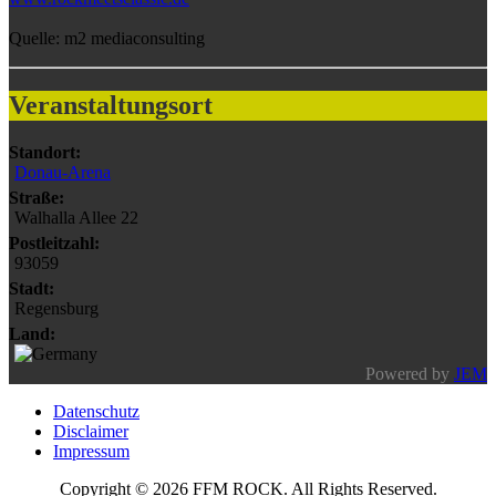
Quelle: m2 mediaconsulting
Veranstaltungsort
Standort:
Donau-Arena
Straße:
Walhalla Allee 22
Postleitzahl:
93059
Stadt:
Regensburg
Land:
Powered by
JEM
Datenschutz
Disclaimer
Impressum
Copyright © 2026 FFM ROCK. All Rights Reserved.