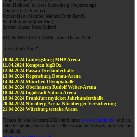
John Helliwell & Jesse Siebenberg (Supertramp)
Midge Ure (Ultravox)
Robert Hart (Manfred Mann's Earth Band)
Paul Shortino (Quiet Riot)
Special Guest: Russ Ballard
ROCK MEETS CLASSIC Tour-Daten 2024
„Let’s Rock Tour“
10.04.2024 Ludwigsburg MHP Arena
11.04.2024 Kempten bigBOx
12.04.2024 Passau Dreiländerhalle
13.04.2024 Regensburg Donau-Arena
14.04.2024 München Olympiahalle
16.04.2024 Oberhausen Rudolf Weber-Arena
18.04.2024 Ingolstadt Saturn Arena
19.04.2024 Frankfurt myticket Jahrhunderthalle
20.04.2024 Nürnberg Arena Nürnberger Versicherung
21.04.2024 Würzburg tectake Arena
Tickets für die Konzerte 2024 sind unter
www.eventim.de
und an
allen bekannten Vorverkaufsstellen sowie unter www.tourneen.com
erhältlich.
www.rockmeetsclassic.de