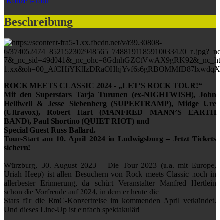
Konzert-Tour
Beschreibung
ROCK MEETS CLASSIC 2024 - „LET‘S ROCK TOUR!“
Mit den Superstars Tarja Turunen (ex-NIGHTWISH), John
Helliwell & Jesse Siebenberg (SUPERTRAMP), Midge Ure
(Ultravox), Robert Hart (MANFRED MANN’S EARTH
BAND), Paul Shortino (QUIET RIOT) und
Special Guest Russ Ballard.
Tour-Start am 10. April 2024 in Ludwigsburg – Jetzt Tickets
sichern!
Würzburg, 30. August 2023 – Die Tour 2023 (u.a. mit Europe,
Uriah Heep) ist allen Besuchern von Rock meets Classic noch in
allerbester Erinnerung, da schürt Veranstalter Manfred Hertlein
schon die Vorfreude auf 2024, in dem er heute die
Stars für die RmC-Konzertreise im kommenden April verkündet.
Und dieses Line-Up ist einfach spektakulär!