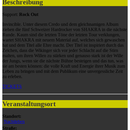
Beschreibung
Support:
Rock Out
Invincible. Unter diesem Credo und dem gleichnamigen Album
ziehen die fünf Schweizer Hardrocker von SHAKRA in die nächste
Runde. Kaum sind die letzten Töne der letzten Tour verklungen,
wartet SHAKRA mit neuem Material auf, welches sich gewaschen
hat und dem Titel alle Ehre macht. Der Titel ist inspiriert durch das
Zeichen, dass die Wikinger sich vor jeder Schlacht auf die Stirn
malten, um ihren Willen zu stärken und genauso stark ist der Wille
der Jungs, wenn sie die nächste Bühne besteigen und das tun, was
sie am besten können: die volle Kraft und Energie ihrer Musik zum
Leben zu bringen und mit dem Publikum eine unvergessliche Zeit
zu erleben.
TICKETS
Veranstaltungsort
Standort:
Nachtleben
Straße: