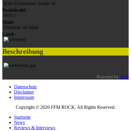
Kurt-Schumacher-Straße 45
Postleitzahl:
60313
Stadt:
Frankfurt am Main
Land:
Beschreibung
Powered by
JEM
Datenschutz
Disclaimer
Impressum
Copyright © 2026 FFM ROCK. All Rights Reserved.
Startseite
News
Reviews & Interviews