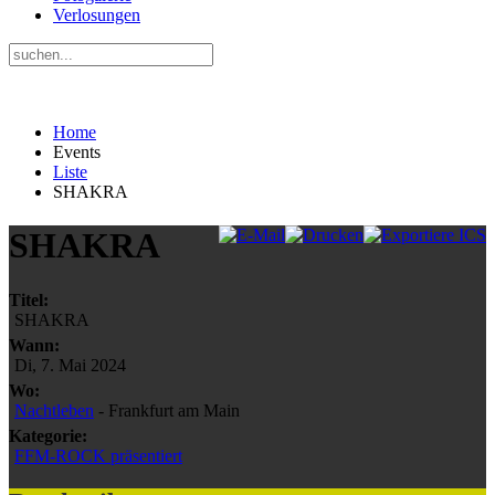
Verlosungen
Home
Events
Liste
SHAKRA
SHAKRA
Titel:
SHAKRA
Wann:
Di, 7. Mai 2024
Wo:
Nachtleben
- Frankfurt am Main
Kategorie:
FFM-ROCK präsentiert