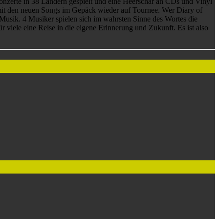
Konzerte in 38 Ländern gespielt und eine Heerschar an CDs und Vinyl
d mit den neuen Songs im Gepäck wieder auf Tournee. Wer Diary of
Musik. 4 Musiker spielen sich im wahrsten Sinne des Wortes die
r viele eine Reise in die eigene Erinnerung und Zukunft. Es ist also