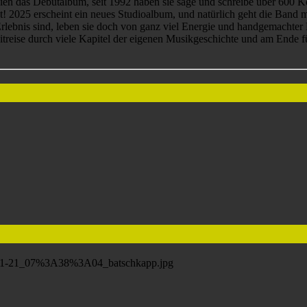
ien das Debütalbum, seit 1992 haben sie sage und schreibe über 600 
cht! 2025 erscheint ein neues Studioalbum, und natürlich geht die Ban
rlebnis sind, leben sie doch von ganz viel Energie und handgemachter 
treise durch viele Kapitel der eigenen Musikgeschichte und am Ende fü