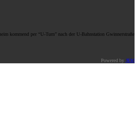
nheim kommend per “U-Turn” nach der U-Bahnstation Gwinnerstraße
Powered by
JEM