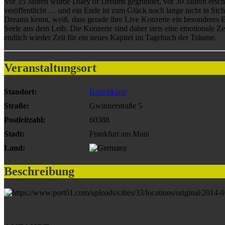
Vor 35 Jahren wurde Diary of Dreams gegründet, vor 30 Jahren ersch
veröffentlicht … und ein Ende ist zum Glück noch lange nicht in Si
Dreams kennt, weiß, dass gerade ihre Live Konzerte ein besonderes E
Seele aus dem Leib. Die Konzerte sind daher stets eine emotionale Zei
endlich wieder Zeit für ein neues Kapitel im Tagebuch der Träume.
Veranstaltungsort
Standort:
Batschkapp
Straße:
Gwinnerstraße 5
Postleitzahl:
60388
Stadt:
Frankfurt am Main
Land:
Beschreibung