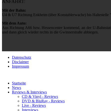
ANFAHRT:
Mit der Bahn:
U4 & U7 Richtung Enkheim (über Konstablerwache) bis Haltestelle 
Mit dem Auto:
Aus Richtung A66 bzw. Hessencenter kommend, an der U-Bahnstati
und dann gleich wieder rechts in die Gwinnerstraße abbiegen.
Datenschutz
Disclaimer
Impressum
Startseite
News
Reviews & Interviews
CD & Vinyl - Reviews
DVD & BluRay - Reviews
Live - Reviews
Interviews