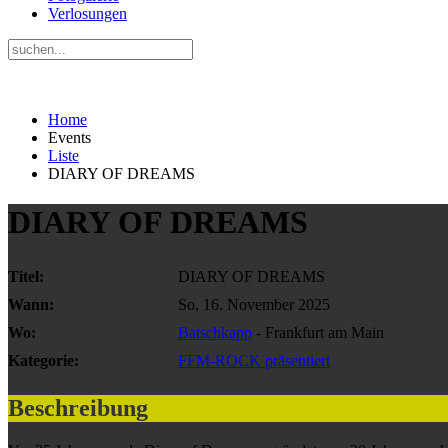
Verlosungen
Home
Events
Liste
DIARY OF DREAMS
DIARY OF DREAMS
Titel:
DIARY OF DREAMS
Wann:
So, 16. November 2025
Wo:
Batschkapp
- Frankfurt am Main
Kategorie:
FFM-ROCK präsentiert
Beschreibung