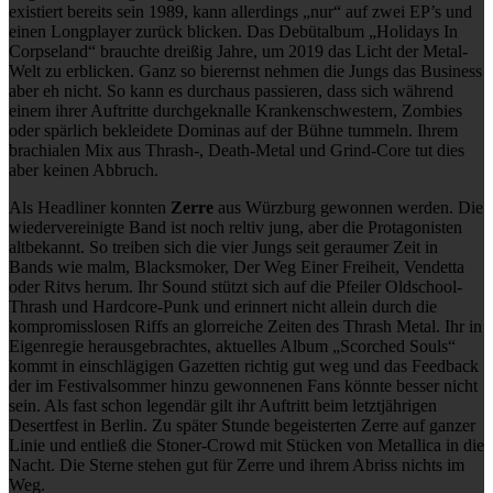
existiert bereits sein 1989, kann allerdings „nur“ auf zwei EP’s und
einen Longplayer zurück blicken. Das Debütalbum „Holidays In
Corpseland“ brauchte dreißig Jahre, um 2019 das Licht der Metal-
Welt zu erblicken. Ganz so bierernst nehmen die Jungs das Business
aber eh nicht. So kann es durchaus passieren, dass sich während
einem ihrer Auftritte durchgeknalle Krankenschwestern, Zombies
oder spärlich bekleidete Dominas auf der Bühne tummeln. Ihrem
brachialen Mix aus Thrash-, Death-Metal und Grind-Core tut dies
aber keinen Abbruch.
Als Headliner konnten
Zerre
aus Würzburg gewonnen werden. Die
wiedervereinigte Band ist noch reltiv jung, aber die Protagonisten
altbekannt. So treiben sich die vier Jungs seit geraumer Zeit in
Bands wie malm, Blacksmoker, Der Weg Einer Freiheit, Vendetta
oder Ritvs herum. Ihr Sound stützt sich auf die Pfeiler Oldschool-
Thrash und Hardcore-Punk und erinnert nicht allein durch die
kompromisslosen Riffs an glorreiche Zeiten des Thrash Metal. Ihr in
Eigenregie herausgebrachtes, aktuelles Album „Scorched Souls“
kommt in einschlägigen Gazetten richtig gut weg und das Feedback
der im Festivalsommer hinzu gewonnenen Fans könnte besser nicht
sein. Als fast schon legendär gilt ihr Auftritt beim letztjährigen
Desertfest in Berlin. Zu später Stunde begeisterten Zerre auf ganzer
Linie und entließ die Stoner-Crowd mit Stücken von Metallica in die
Nacht. Die Sterne stehen gut für Zerre und ihrem Abriss nichts im
Weg.