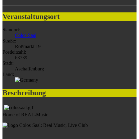
Veranstaltungsort
Standort:
Colos-Saal
Straße:
Roßmarkt 19
Postleitzahl:
63739
Stadt:
Aschaffenburg
Land:
Beschreibung
Home of REAL-Music