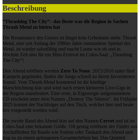
Beschreibung
”Thrashing The City”– das Beste was die Region in Sachen
Thrash Metal zu bieten hat
Die Renaissance des Genres ist längst kein Geheimnis mehr. Thrash
Metal, eine seit Anfang der 1980er Jahre entstandene Spielart des
Metal, ist wieder salonfähig und macht Laune wie eh und je.
Höchste Zeit also für ein Mini-Festival im Colos-Saal: „Thrashing
The City“!
Den Abend eröffnen werden
Zero To None
. 2015/2016 unter fünf
Kumpels gegründet, finden die Jungs schnell zu ihrem favorisierten
Sound. Vom Thrash-Metal kommend ist die künftige
Marschrichtung klar und wird nach ersten kleineren Live-Gigs in
der Region manifestiert. Eine erste, in Eigenregie aufgenommene
CD erscheint unter dem Namen „Destroy The Silence“. Im Frühjahr
2025 kommt der Nachfolger auf den Tisch, welcher hier und heute
live vorgestellt werden wird.
Die zweite Band des Abend hört auf den Namen
Cervet
und ist im
Colos-Saal eine bekannte Größe. Oft genug eröffnete der Fünfer aus
Aschaffenbur für Bands wie Sodom oder Tankard den Abend und
trug so zu einem gelungenen Gesamterlebnis bei. Das Quintett