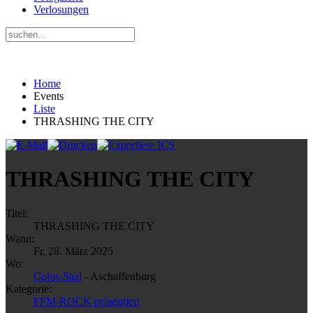
Verlosungen
Home
Events
Liste
THRASHING THE CITY
THRASHING THE CITY
Titel:
THRASHING THE CITY
Wann:
Fr, 28. März 2025
Wo:
Colos-Saal
- Aschaffenburg
Kategorie:
FFM-ROCK präsentiert