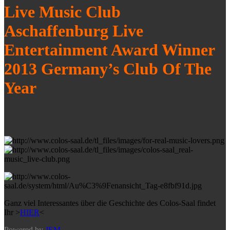
Live Music Club
Aschaffenburg Live
Entertainment Award Winner
2013 Germany’s Club Of The
Year
Ganz viel Interessantes über die Geschichte des Colos-Saal findet
Ihr >
HIER
<
Powered by
JEM