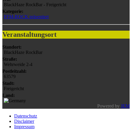
BlackHaze RockBar - Freigericht
Kategorie:
FFM-ROCK präsentiert
Veranstaltungsort
Standort:
BlackHaze RockBar
Straße:
Wehrweide 2-4
Postleitzahl:
63579
Stadt:
Freigericht
Land:
Powered by
JEM
Datenschutz
Disclaimer
Impressum