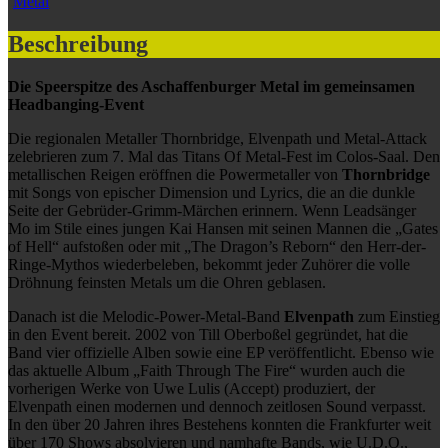
Metal
Beschreibung
Die Speerspitze des Aschaffenburger Metal im gemeinsamen
Headbanging-Event
Die regionalen Metaller Thornbridge, Elvenpath und Metal-Attack
zelebrieren zum 7. Mal das Titans Of Metal-Fest im Colos-Saal. Den
metallischen Reigen eröffnen die Powermetaller von
Thornbridge
mit Songs von epischer Dimension und Lyrics, die an die dunkle
Seite der Gebrüder-Grimm-Märchen erinnern. Wenn Leadsänger
Mo im Stile eines jungen Kai Hansen mit seinen Mannen die „Gates
of Hell“ aufstoßen oder mit „The Dragon’s Reborn“ den Herr-der-
Ringe-Mythos wiederbeleben, bekommt jeder Zuhörer die volle
Dröhnung feinsten Metals um die Ohren geblasen.
Danach ist die Melodic-Power-Metal-Band
Elvenpath
zum Einstieg
in den Event bereit. 2002 von Till Oberboßel gegründet, hat die
Band vier offizielle Alben sowie eine EP veröffentlicht. Ebenso wie
das aktuelle Album „Faith Through The Fire“ wurden auch die
vorherigen Werke von Uwe Lulis (Accept) produziert, der
Elvenpath einen modernen und dennoch zeitlosen Sound verpasst.
In den über 20 Jahren ihres Bestehens konnten die Frankfurter weit
über 170 Shows absolvieren und namhafte Bands, wie U.D.O.,