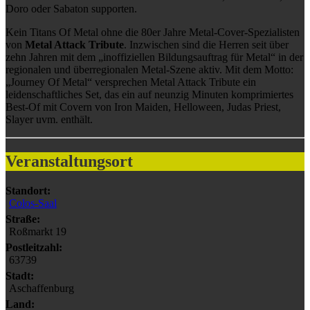
Doro oder Sabaton supporten.
Kein Titans Of Metal ohne die 80er Jahre Metal-Cover-Spezialisten
von
Metal Attack Tribute
. Inzwischen sind die Herren seit über
zehn Jahren mit dem „inoffiziellen Bildungsauftrag für Metal“ in der
regionalen und überregionalen Metal-Szene aktiv. Mit dem Motto:
„Journey Of Metal“ versprechen Metal Attack Tribute ein
leidenschaftliches Set, das ein auf neunzig Minuten komprimiertes
Best-Of mit Covern von Iron Maiden, Helloween, Judas Priest,
Slayer uvm. enthält.
Veranstaltungsort
Standort:
Colos-Saal
Straße:
Roßmarkt 19
Postleitzahl:
63739
Stadt:
Aschaffenburg
Land: