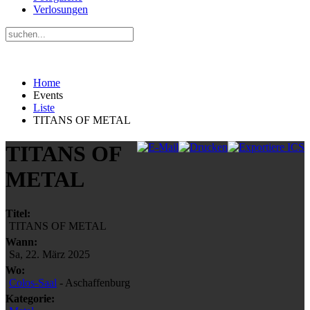
Verlosungen
Home
Events
Liste
TITANS OF METAL
TITANS OF
METAL
Titel:
TITANS OF METAL
Wann:
Sa, 22. März 2025
Wo:
Colos-Saal
- Aschaffenburg
Kategorie: