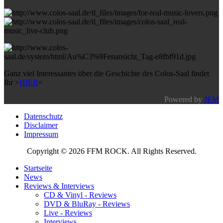
Ganz viel Interessantes über die Geschichte des Colos-Saal findet
Ihr >
HIER
<
Powered by
JEM
Datenschutz
Disclaimer
Impressum
Copyright © 2026 FFM ROCK. All Rights Reserved.
Startseite
News
Reviews & Interviews
CD & Vinyl - Reviews
DVD & BluRay - Reviews
Live - Reviews
Interviews