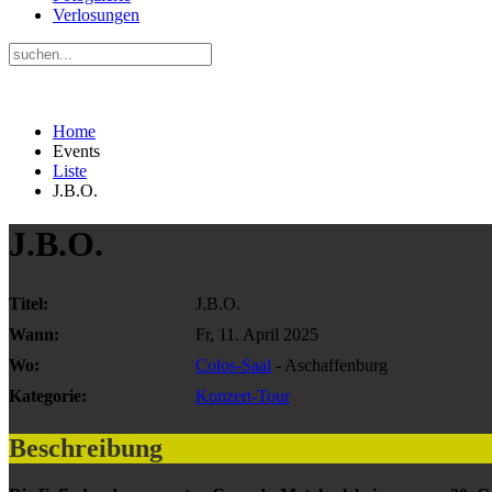
Verlosungen
Home
Events
Liste
J.B.O.
J.B.O.
Titel:
J.B.O.
Wann:
Fr, 11. April 2025
Wo:
Colos-Saal
- Aschaffenburg
Kategorie:
Konzert-Tour
Beschreibung