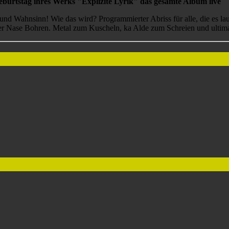
burtstag ihres Werks "Explizite Lyrik" das gesamte Album live
- und Wahnsinn! Wie das wird? Programmierter Abriss für alle, die es la
 Nase Bohren. Metal zum Kuscheln, ka Alde zum Schreien und ultimati