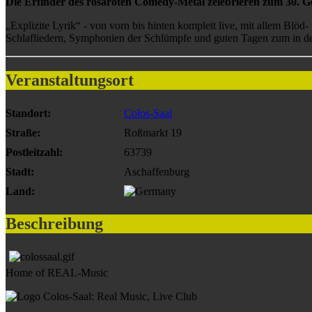
Die Erfinder des rosaroten Comedy-Metal zelebrieren zum 30. Ge
„Explizite Lyrik“ - von vorn bis hinten komplett live, mit allem Blöd
Schlafliedern, Symphonien der Schlümpfe und guten Tagen zum in der
Veranstaltungsort
Standort:
Colos-Saal
Straße:
Roßmarkt 19
Postleitzahl:
63739
Stadt:
Aschaffenburg
Land:
Beschreibung
Home of REAL-Music