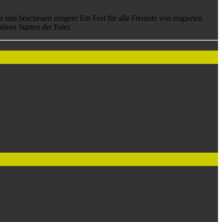
ut und bescheuert mögen! Ein Fest für alle Freunde von erigierten
ves Starten der Feier.