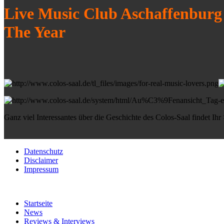
Live Music Club Aschaffenburg
The Year
Ganz viel Interessantes über die Geschichte des Colos-Saal findet Ihr
Datenschutz
Disclaimer
Impressum
Startseite
News
Reviews & Interviews