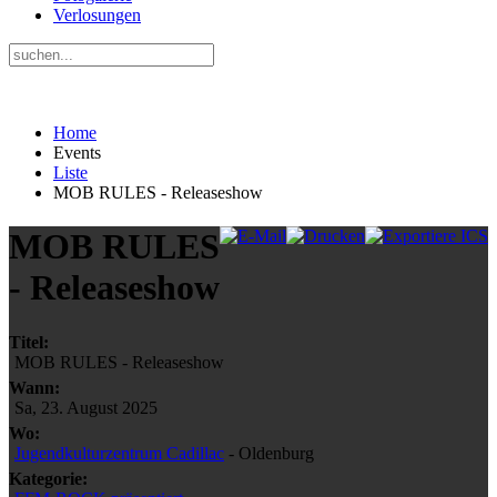
Verlosungen
Home
Events
Liste
MOB RULES - Releaseshow
MOB RULES
- Releaseshow
Titel:
MOB RULES - Releaseshow
Wann:
Sa, 23. August 2025
Wo:
Jugendkulturzentrum Cadillac
- Oldenburg
Kategorie: