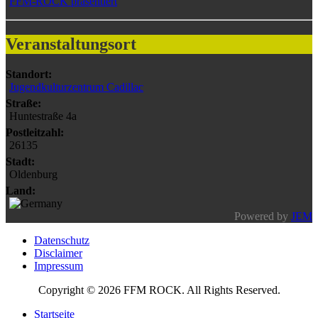
FFM-ROCK präsentiert
Veranstaltungsort
Standort:
Jugendkulturzentrum Cadillac
Straße:
Huntestraße 4a
Postleitzahl:
26135
Stadt:
Oldenburg
Land:
Powered by
JEM
Datenschutz
Disclaimer
Impressum
Copyright © 2026 FFM ROCK. All Rights Reserved.
Startseite